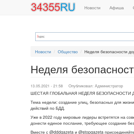
Основная
Меню
Перейти
Новости
Афиша
к
навигация
учётной
основному
содержанию
записи
пользователя
Новости
Общество
Неделя безопасности до
Неделя безопасност
13.05.2021 - 21:58
Опубликовал:
Администратор
ШЕСТАЯ ГЛОБАЛЬНАЯ НЕДЕЛЯ БЕЗОПАСНОСТИ ДОР
Тема недели: создание улиц, безопасных для жизни
действий по БДД.
Уже в 2022 году мировые лидеры встретятся на со
донести единое послание, требующее создание без
Вместе с @dddgazeta и @stopgazeta присоединяйте