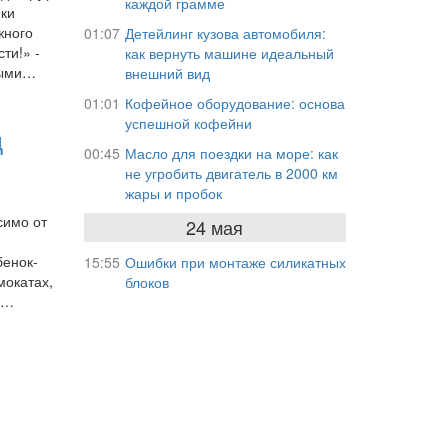
каждой грамме
ики
жного
01:07
Детейлинг кузова автомобиля:
ти!» -
как вернуть машине идеальный
ными…
внешний вид
01:01
Кофейное оборудование: основа
успешной кофейни
д
00:45
Масло для поездки на море: как
не угробить двигатель в 2000 км
жары и пробок
симо от
24 мая
бенок-
15:55
Ошибки при монтаже силикатных
мокатах,
блоков
ми…