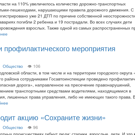
ласти на 110% увеличилось количество дорожно-транспортных
етьми-пешеходами, нарушающими правила дорожного движения. С
регистрировано уже 21 ДТП по причине собственной неосторожност
авариях погибли 2 ребенка и 19 пострадали. Во всех случаях дети
провождения взрослых. Также одной из самых распространенных п
бнее
и профилактического мероприятия
Общество
106
рдловской области, в том числе и на территории городского округа 
го района сотрудниками Госавтоинспекции проведено профилакти
опасная дорога», направленное на пресечение правонарушений,
влением транспортными средствами водителями, находящимися в
ия, лишенных права управления, либо не имеющих такого права. 
бнее
водит акцию «Сохраните жизни»
Общество
96
ртных происшествиях гибнут люди: старики, взрослые, дети. И это