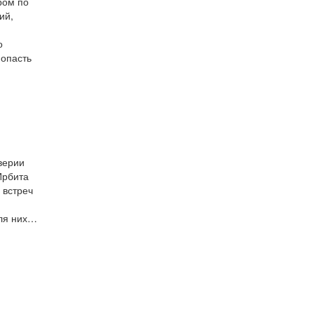
ром по
ий,
о
попасть
верии
Ирбита
 встреч
е
для них…