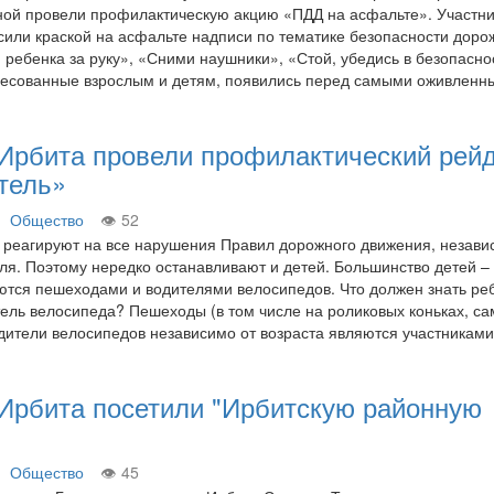
ной провели профилактическую акцию «ПДД на асфальте». Участн
или краской на асфальте надписи по тематике безопасности доро
 ребенка за руку», «Сними наушники», «Стой, убедись в безопаснос
дресованные взрослым и детям, появились перед самыми оживлен
 Ирбита провели профилактический рей
тель»
Общество
52
реагируют на все нарушения Правил дорожного движения, незави
ля. Поэтому нередко останавливают и детей. Большинство детей –
тся пешеходами и водителями велосипедов. Что должен знать ре
ель велосипеда? Пешеходы (в том числе на роликовых коньках, са
 водители велосипедов независимо от возраста являются участника
 Ирбита посетили "Ирбитскую районную
Общество
45