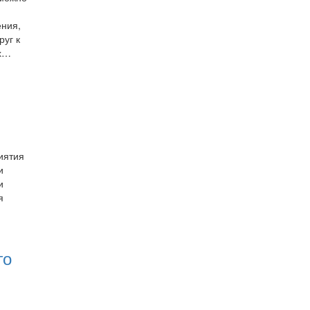
ения,
руг к
ах…
иятия
и
и
я
го