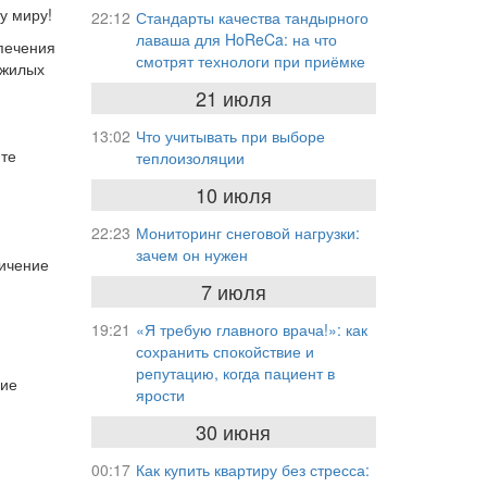
у миру!
22:12
Стандарты качества тандырного
лаваша для HoReCa: на что
спечения
смотрят технологи при приёмке
 жилых
21 июля
13:02
Что учитывать при выборе
йте
теплоизоляции
10 июля
22:23
Мониторинг снеговой нагрузки:
зачем он нужен
ничение
7 июля
19:21
«Я требую главного врача!»: как
сохранить спокойствие и
репутацию, когда пациент в
гие
ярости
30 июня
00:17
Как купить квартиру без стресса: