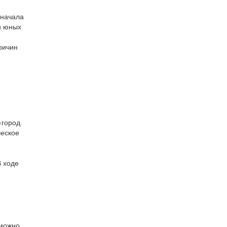
 начала
и юных
ричин
«город
ческое
В ходе
 можно