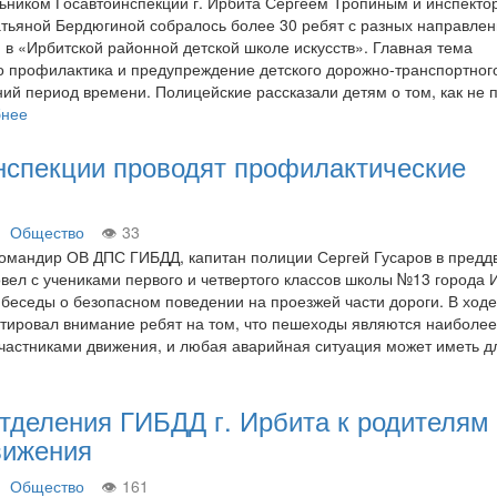
льником Госавтоинспекции г. Ирбита Сергеем Тропиным и инспекто
тьяной Бердюгиной собралось более 30 ребят с разных направлен
 в «Ирбитской районной детской школе искусств». Главная тема
 профилактика и предупреждение детского дорожно-транспортног
ний период времени. Полицейские рассказали детям о том, как не 
бнее
нспекции проводят профилактические
Общество
33
командир ОВ ДПС ГИБДД, капитан полиции Сергей Гусаров в предд
овел с учениками первого и четвертого классов школы №13 города 
беседы о безопасном поведении на проезжей части дороги. В ходе
тировал внимание ребят на том, что пешеходы являются наиболе
астниками движения, и любая аварийная ситуация может иметь 
тделения ГИБДД г. Ирбита к родителям
вижения
Общество
161