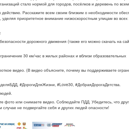
ганизаций стало нормой для городов, посёлков и деревень по всем
 к действию. Расскажите всем своим близким о необходимости обе
х, уделяя приоритетное внимание низкоскоростным улицам во всех
:
безопасности дорожного движения (также его можно скачать на са
граничение 30 км/час в жилых районах и вблизи образовательных
роткое видео. (В видео объясните, почему вы поддерживаете огра
#НеделяБДД, #ДорогиДляЖизни, #Love30, #ДобраяДорогаДетства.
людей.
те фото или снимаете видео. Соблюдайте ПДД. Убедитесь, что дру
м случае не подвергайте себя и других людей опасности!