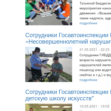
Татьяной Бердюги
мероприятия нанос
движения. «Возьми
такие надписи, а
подробнее
Сотрудники Госавтоинспекции
«Несовершеннолетний наруши
21.05.2021 - 22:23
Сотрудники ГИБДД 
возраста нарушите
нарушителей являю
пешеход или водит
скейтах и т.д.) и
подробнее
Сотрудники Госавтоинспекции
детскую школу искусств"
19.05.2021 - 19:05