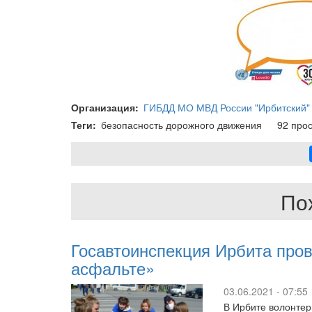
Организация
ГИБДД МО МВД России "Ирбитский"
Теги
безопасность дорожного движения
92 про
По
Госавтоинспекция Ирбита про
асфальте»
03.06.2021 - 07:55
В Ирбите волонтер