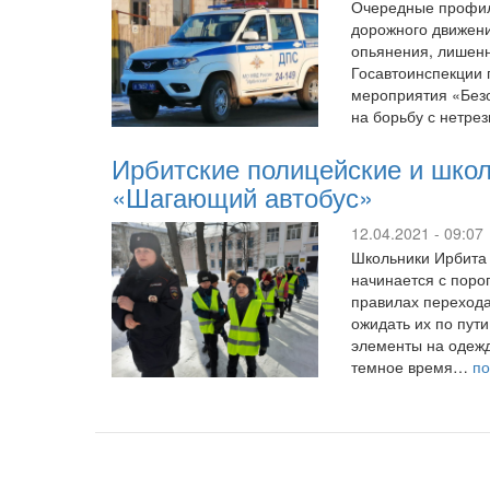
Очередные профил
дорожного движен
опьянения, лишен
Госавтоинспекции 
мероприятия «Безо
на борьбу с нетр
Ирбитские полицейские и школ
«Шагающий автобус»
12.04.2021 - 09:07
Школьники Ирбита
начинается с поро
правилах перехода
ожидать их по пу
элементы на одежд
темное время…
п