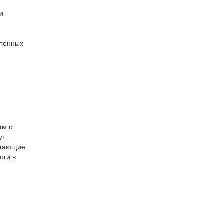
и
вленных
ам о
ут
ащающие
оги в