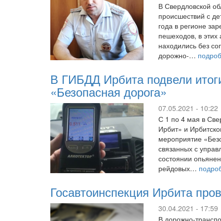
В Свердловской об
происшествий с д
года в регионе за
пешеходов, в этих 
находились без со
дорожно-…
подро
В ГИБДД Ирбита подвели итог
«Безопасная дорога»
07.05.2021 - 10:22
С 1 по 4 мая в Све
Ирбит» и Ирбитско
мероприятие «Без
связанных с упра
состоянии опьянен
рейдовых…
подро
Госавтоинспекция Ирбита про
30.04.2021 - 17:59
В дорожно-транспо