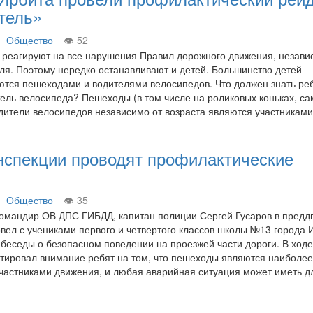
тель»
Общество
52
реагируют на все нарушения Правил дорожного движения, незави
ля. Поэтому нередко останавливают и детей. Большинство детей –
тся пешеходами и водителями велосипедов. Что должен знать ре
ель велосипеда? Пешеходы (в том числе на роликовых коньках, са
 водители велосипедов независимо от возраста являются участника
нспекции проводят профилактические
Общество
35
командир ОВ ДПС ГИБДД, капитан полиции Сергей Гусаров в предд
овел с учениками первого и четвертого классов школы №13 города 
беседы о безопасном поведении на проезжей части дороги. В ходе
тировал внимание ребят на том, что пешеходы являются наиболе
астниками движения, и любая аварийная ситуация может иметь 