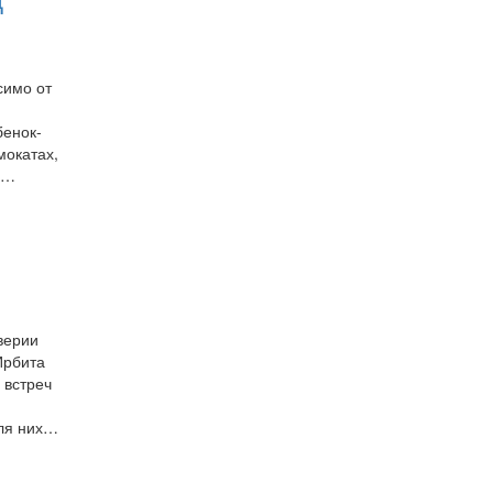
симо от
бенок-
мокатах,
ми…
верии
Ирбита
 встреч
е
для них…