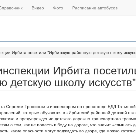
Справочник
Видео
Фото
Расписание автобусов
кции Ирбита посетили "Ирбитскую районную детскую школу искусс
инспекции Ирбита посетил
ю детскую школу искусств"
бита Сергеем Тропиным и инспектором по пропаганде БДД Татьяной
правлений, которые обучаются в «Ирбитской районной детской шк
лактика и предупреждение детского дорожно-транспортного травма
ям о том, как не попасть в беду на дороге, что значит «слышать д
сть, какие опасности могут поджидать во дворе, где можно кататьс