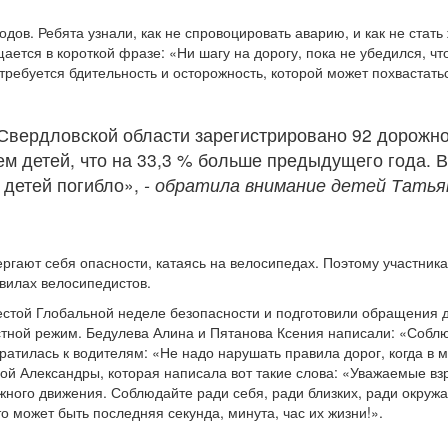
ов. Ребята узнали, как не спровоцировать аварию, и как не стать
ется в короткой фразе: «Ни шагу на дорогу, пока не убедился, что
 требуется бдительность и осторожность, которой может похвастать
 Свердловской области зарегистрировано 92 дорожно
м детей, что на 33,3 % больше предыдущего года. В
 детей погибло»,
- обратила внимание детей Татья
ергают себя опасности, катаясь на велосипедах. Поэтому участник
вилах велосипедистов.
естой Глобальной неделе безопасности и подготовили обращения 
остной режим. Бедулева Алина и Пятанова Ксения написали: «Собл
ратилась к водителям: «Не надо нарушать правила дорог, когда в
ой Александры, которая написала вот такие слова: «Уважаемые вз
жного движения. Соблюдайте ради себя, ради близких, ради окруж
о может быть последняя секунда, минута, час их жизни!».