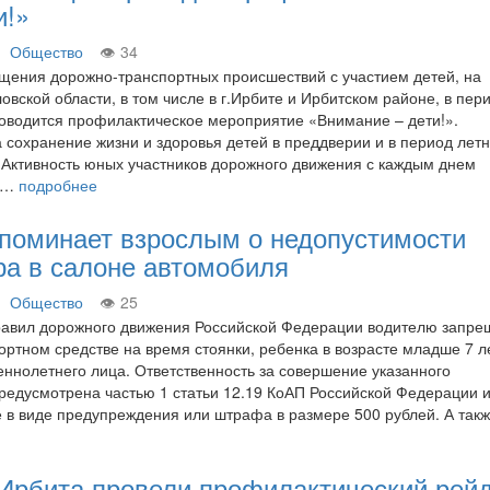
и!»
Общество
34
щения дорожно-транспортных происшествий с участием детей, на
вской области, в том числе в г.Ирбите и Ирбитском районе, в пери
оводится профилактическое мероприятие «Внимание – дети!».
 сохранение жизни и здоровья детей в преддверии и в период лет
 Активность юных участников дорожного движения с каждым днем
та…
подробнее
апоминает взрослым о недопустимости
ра в салоне автомобиля
Общество
25
равил дорожного движения Российской Федерации водителю запре
ортном средстве на время стоянки, ребенка в возрасте младше 7 л
еннолетнего лица. Ответственность за совершение указанного
едусмотрена частью 1 статьи 12.19 КоАП Российской Федерации и
е в виде предупреждения или штрафа в размере 500 рублей. А так
 Ирбита провели профилактический рей