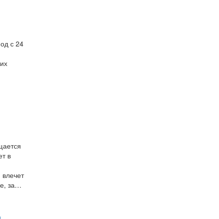
од с 24
них
щается
ет в
 влечет
же, за…
д