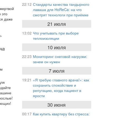
22:12
Стандарты качества тандырного
 жертвой
лаваша для HoReCa: на что
 это
смотрят технологи при приёмке
ся даже
21 июля
13:02
Что учитывать при выборе
-
теплоизоляции
10 июля
на
22:23
Мониторинг снеговой нагрузки:
зачем он нужен
ам
7 июля
19:21
«Я требую главного врача!»: как
для
сохранить спокойствие и
юдайте
репутацию, когда пациент в
 машине
ярости
рослые!
ающих!
30 июня
00:17
Как купить квартиру без стресса: