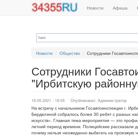
Основная
Меню
Перейти
Новости
Афиша
к
навигация
учётной
основному
содержанию
записи
пользователя
Новости
Общество
Сотрудники Госавтоинспе
Сотрудники Госавто
"Ирбитскую районну
19.05.2021 - 19:05
Опубликовал:
Администратор
На встречу с начальником Госавтоинспекции г. Ир
Бердюгиной собралось более 30 ребят с разных на
искусств». Главная тема мероприятия — это профи
летний период времени. Полицейские рассказали дет
почему нельзя неожиданно выбегать на проезжую ча