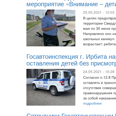
мероприятие «Внимание – дет
25.05.2021 - 10:03
В целях предотвра
территории Свердло
мая по 30 июня пр
Направлено оно на
школьных каникул.
возрастает: ребя
Госавтоинспекция г. Ирбита н
оставления детей без присмот
24.05.2021 - 16:28
Согласно п.12.8 П
оставлять в трансп
отсутствие соверш
правонарушения пр
за собой наказани
подробнее
Сотрудники Госавтоинспекции