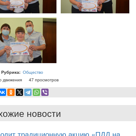
Рубрика
Общество
о движения
47 просмотров
хожие новости
водит традиционную акцию «ПДД на