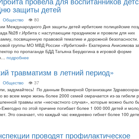
Ирбита провела для воспитанников детс
Дню защиты детей
Общество
80
рии Международного Дня защиты детей ирбитские полицейские по
 сада №28 г.Ирбита с наступающим праздником и провели для них
амму, посвященную правовой тематике и дорожной безопасности.
вовой группы МО МВД России «Ирбитский» Екатерина Анисимова з
спектор по пропаганде БДД Татьяна Бердюгина в игровой форме
 о…
подробнее
ий травматизм в летний период»
Общество
37
ли, задумайтесь! По данным Всемирной Организации Здравоохра
 во всем мире жизнь более 2000 семей омрачается из-за гибели 
ленной травмы или «несчастного случая», которые можно было б
. «Ежегодно по этой причине погибает более 1 000 000 детей и мол
ет. Это означает, что каждый час ежедневно гибнет более 100 де
нспекции проводят профилактическое