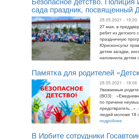
Безопасное детство. Полиция 
сада праздник, посвященный 
28.05.2021 - 19:20
27 мая, в преддве
ребят из детского
праздничную прогр
Юрисконсульт пра
детям загадки, ин
напомнила детям
Памятка для родителей «Детск
28.05.2021 - 18:06
Уважаемые родите
(ВОЗ): «Ежедневно
по причине неумыш
предотвратить...»
людей моложе 18 л
подробнее
В Ирбите сотрудники Госавтои