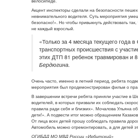
велосипеде.
Акцент инспекторы сделали на безопасности пешеход
невнимательного водителя. Суть мероприятия умеща
безопасно!». Но чтобы привыкнуть действовать так,
не каждый взрослый.
«Только за 4 месяца текущего года в
транспортных происшествия с участие
этих ДТП 81 ребенок травмирован и 8
Бердюгина.
Очень часто, именно в летний период, ребята подв
мероприятия был продемонстрирован фильм о пра
В завершении встречи ребята приняли участие в Ш
водителей, в которых призвали их соблюдать скор
правила ради себя и близких». Мочалова Ульяна об
дети!». А подвести итог можно обращением Казаков
От лица всех детей прошу соблюдать правила доро
Автомобиль можно отремонтировать, а для детей эт
ОГИБДД МО МВД России «Ирбитский»