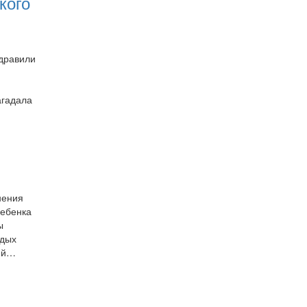
кого
здравили
агадала
нения
ребенка
ы
одых
тей…