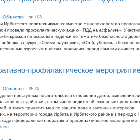
Общество
108
ы Ирбитского политехникума совместно с инспектором по пропага
ной провели профилактическую акцию «ПДД на асфальте». Участн
или краской на асфальте надписи по тематике безопасности доро
 ребенка за руку», «Сними наушники», «Стой, убедись в безопаснос
дресованные взрослым и детям, появились перед самыми оживлен
ративно-профилактическое мероприяти
Общество
25
дения преступных посягательств в отношении детей, выявления ли
ьственных действия, в том числе родителей, законных представи
мей, а также принятия мер по защите прав и законных интересов
х, на территории города Ирбита и Ирбитского района в период с 1
роходит федеральное оперативно-профилактическое мероприятие 
бнее