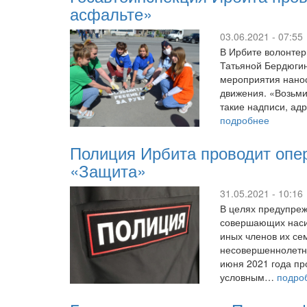
асфальте»
03.06.2021 - 07:55
В Ирбите волонтер
Татьяной Бердюги
мероприятия нанос
движения. «Возьми
такие надписи, а
подробнее
Полиция Ирбита проводит опе
«Защита»
31.05.2021 - 10:16
В целях предупреж
совершающих насил
иных членов их се
несовершеннолетни
июня 2021 года п
условным…
подро