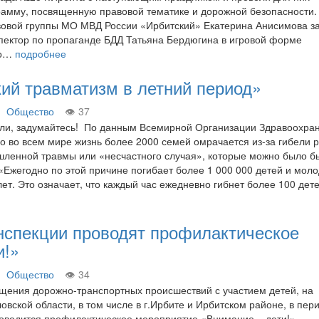
амму, посвященную правовой тематике и дорожной безопасности.
вовой группы МО МВД России «Ирбитский» Екатерина Анисимова з
спектор по пропаганде БДД Татьяна Бердюгина в игровой форме
 о…
подробнее
ий травматизм в летний период»
Общество
37
ли, задумайтесь! По данным Всемирной Организации Здравоохра
 во всем мире жизнь более 2000 семей омрачается из-за гибели 
ленной травмы или «несчастного случая», которые можно было б
. «Ежегодно по этой причине погибает более 1 000 000 детей и мол
ет. Это означает, что каждый час ежедневно гибнет более 100 де
нспекции проводят профилактическое
и!»
Общество
34
щения дорожно-транспортных происшествий с участием детей, на
вской области, в том числе в г.Ирбите и Ирбитском районе, в пери
оводится профилактическое мероприятие «Внимание – дети!».