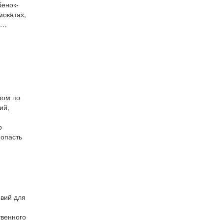
бенок-
мокатах,
ми…
ром по
ий,
о
попасть
овий для
твенного