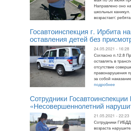
Направлено оно на
школьных каникул.
возрастает: ребя
Госавтоинспекция г. Ирбита н
оставления детей без присмот
24.05.2021 - 16:28
Согласно п.12.8 П
оставлять в трансп
отсутствие соверш
правонарушения пр
за собой наказани
подробнее
Сотрудники Госавтоинспекции
«Несовершеннолетний наруши
21.05.2021 - 22:23
Сотрудники ГИБДД 
возраста нарушите