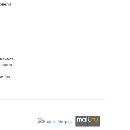
ровели
 начала
и юных
ричин