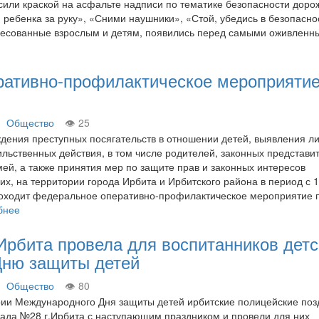
или краской на асфальте надписи по тематике безопасности доро
 ребенка за руку», «Сними наушники», «Стой, убедись в безопаснос
дресованные взрослым и детям, появились перед самыми оживлен
ративно-профилактическое мероприяти
Общество
25
дения преступных посягательств в отношении детей, выявления ли
ьственных действия, в том числе родителей, законных представи
мей, а также принятия мер по защите прав и законных интересов
х, на территории города Ирбита и Ирбитского района в период с 1
роходит федеральное оперативно-профилактическое мероприятие 
бнее
Ирбита провела для воспитанников детс
Дню защиты детей
Общество
80
рии Международного Дня защиты детей ирбитские полицейские по
 сада №28 г.Ирбита с наступающим праздником и провели для них