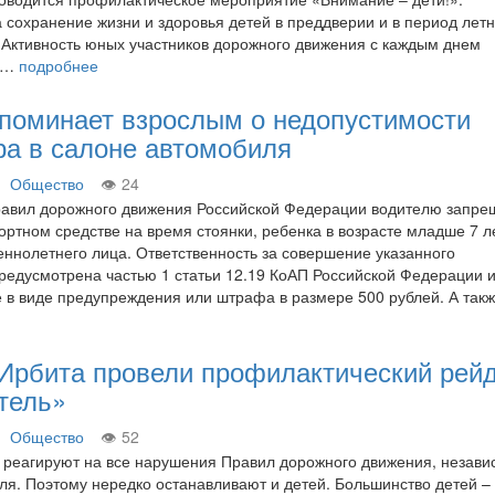
 сохранение жизни и здоровья детей в преддверии и в период лет
 Активность юных участников дорожного движения с каждым днем
та…
подробнее
апоминает взрослым о недопустимости
ра в салоне автомобиля
Общество
24
равил дорожного движения Российской Федерации водителю запре
ортном средстве на время стоянки, ребенка в возрасте младше 7 л
еннолетнего лица. Ответственность за совершение указанного
едусмотрена частью 1 статьи 12.19 КоАП Российской Федерации и
е в виде предупреждения или штрафа в размере 500 рублей. А так
 Ирбита провели профилактический рей
тель»
Общество
52
реагируют на все нарушения Правил дорожного движения, незави
ля. Поэтому нередко останавливают и детей. Большинство детей –