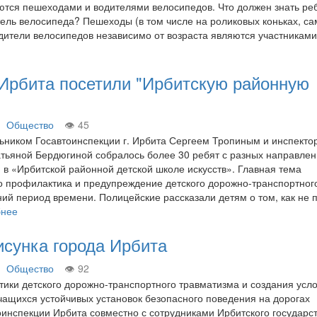
тся пешеходами и водителями велосипедов. Что должен знать ре
ель велосипеда? Пешеходы (в том числе на роликовых коньках, са
 водители велосипедов независимо от возраста являются участника
 Ирбита посетили "Ирбитскую районную
Общество
45
льником Госавтоинспекции г. Ирбита Сергеем Тропиным и инспекто
тьяной Бердюгиной собралось более 30 ребят с разных направлен
 в «Ирбитской районной детской школе искусств». Главная тема
 профилактика и предупреждение детского дорожно-транспортног
ний период времени. Полицейские рассказали детям о том, как не 
бнее
исунка города Ирбита
Общество
92
ики детского дорожно-транспортного травматизма и создания усл
ащихся устойчивых установок безопасного поведения на дорогах
оинспекции Ирбита совместно с сотрудниками Ирбитского государс