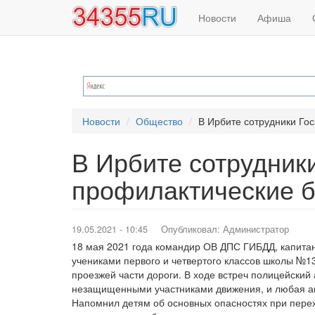
Основная
Меню
Перейти
Новости
Афиша
к
навигация
учётной
основному
содержанию
записи
пользователя
Новости
Общество
В Ирбите сотрудники Го
В Ирбите сотрудник
профилактические 
19.05.2021 - 10:45
Опубликовал:
Администратор
18 мая 2021 года командир ОВ ДПС ГИБДД, капитан
учениками первого и четвертого классов школы №1
проезжей части дороги. В ходе встреч полицейски
незащищенными участниками движения, и любая ав
Напомнил детям об основных опасностях при перех