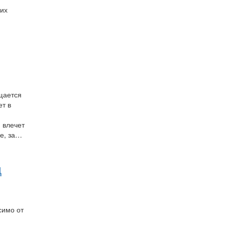
них
щается
ет в
 влечет
же, за…
д
симо от