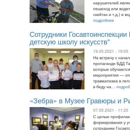
нарушителей являю
пешеход или водит
скейтах и т.д.) и
подробнее
Сотрудники Госавтоинспекции
детскую школу искусств"
19.05.2021 - 19:05
На встречу с нача
пропаганде БДД Та
которые обучаются
мероприятия — это
травматизма в лет
в беду на…
подро
«Зебра» в Музее Гравюры и Р
07.05.2021 - 11:25
С целью профилакт
формирования у уч
сотрудники Госавт