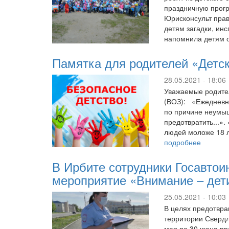
праздничную прогр
Юрисконсульт пра
детям загадки, ин
напомнила детям
Памятка для родителей «Детск
28.05.2021 - 18:06
Уважаемые родите
(ВОЗ): «Ежедневно
по причине неумыш
предотвратить...»
людей моложе 18 л
подробнее
В Ирбите сотрудники Госавтои
мероприятие «Внимание – дет
25.05.2021 - 10:03
В целях предотвра
территории Свердло
мая по 30 июня пр