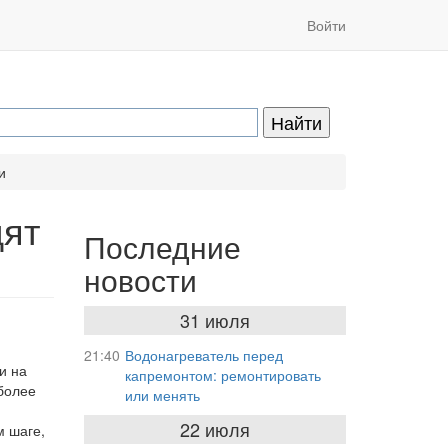
Войти
и
дят
Последние
новости
31 июля
21:40
Водонагреватель перед
и на
капремонтом: ремонтировать
более
или менять
22 июля
м шаге,