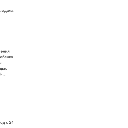
агадала
нения
ребенка
ы
одых
тей…
од с 24