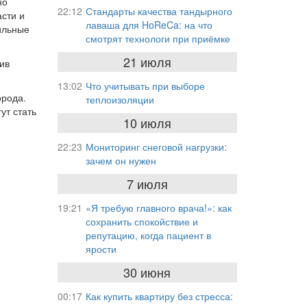
но
22:12
Стандарты качества тандырного
сти и
лаваша для HoReCa: на что
ильные
смотрят технологи при приёмке
21 июля
ив
13:02
Что учитывать при выборе
орода.
теплоизоляции
ут стать
10 июля
22:23
Мониторинг снеговой нагрузки:
зачем он нужен
7 июля
19:21
«Я требую главного врача!»: как
сохранить спокойствие и
репутацию, когда пациент в
ярости
30 июня
00:17
Как купить квартиру без стресса: