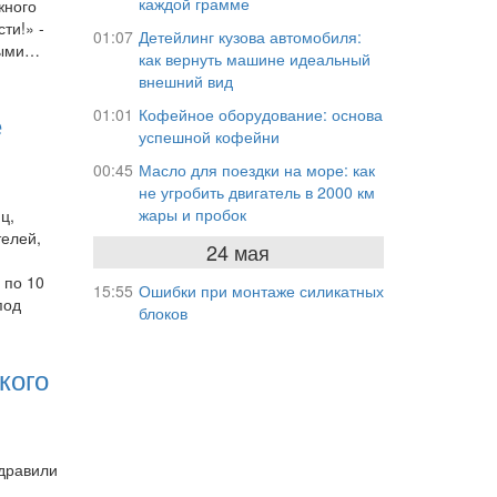
каждой грамме
жного
ти!» -
01:07
Детейлинг кузова автомобиля:
ными…
как вернуть машине идеальный
внешний вид
01:01
Кофейное оборудование: основа
е
успешной кофейни
00:45
Масло для поездки на море: как
не угробить двигатель в 2000 км
жары и пробок
ц,
телей,
24 мая
 по 10
15:55
Ошибки при монтаже силикатных
под
блоков
кого
здравили