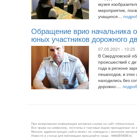
музея изобразител
мероприятие, пос
учащихся…
подро
Обращение врио начальника о
юных участников дорожного д
07.05.2021 - 10:25
В Свердловской об
происшествий с д
года в регионе за
пешеходов, в этих 
находились без со
дорожно-…
подро
При копировании информации активная ссылка на сайт обязательна
Все права на символику, логотипы и торговые марки принадлежат их
Мнение администрации сайта может не совпадать с мнением авторо
Новости и статьи для публикации присылайте сюда - news@34355.ru