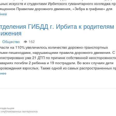
ьных искусств и студентами Ирбитского гуманитарного колледжа п
вященное Правилам дорожного движения, «Зебра в графике» для
бнее
тделения ГИБДД г. Ирбита к родителям
вижения
Общество
162
ласти на 110% увеличилось количество дорожно-транспортных
етьми-пешеходами, нарушающими правила дорожного движения. С
регистрировано уже 21 ДТП по причине собственной неосторожност
авариях погибли 2 ребенка и 19 пострадали. Во всех случаях дети
провождения взрослых. Также одной из самых распространенных п
бнее
 владельцам
в опубликованных материалов