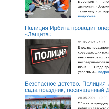
мероприятия нанос
движения. «Возьми
такие надписи, а
подробнее
Полиция Ирбита проводит опе
«Защита»
31.05.2021 - 10:16
В целях предупреж
совершающих насил
иных членов их се
несовершеннолетни
июня 2021 года п
условным…
подро
Безопасное детство. Полиция 
сада праздник, посвященный 
28.05.2021 - 19:20
27 мая, в преддве
ребят из детского