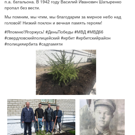
п.а. батальона. В 1942 году Василий Иванович Шатыренко
пропал без вести.
Мы помним, мы чтим, мы благодарим за мирное небо над
головой! Низкий поклон и вечная память героям!
#Япомню!Ягоржусь! #ДеньПобеды #МВД #МВД66
#свердловскийполицейский #ирбит #ирбитскийрайон
#полицияирбита #садпамяти