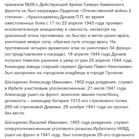
приказом №06/н Действующей Армии Северо-Кавказского
фронта он был награжден Орденом «Отечественной войны 2
степени». «Красноармеец Дунаев П.П. во время
ожесточенных боев с 17 по 23 апреля 1943 года проявил
исключительную инициативу и смелость, несмотря на
ураганный огонь противника, он быстро и метко разил врага,
уничтожая живую силу, обрезая пути отхода врагу. На
протяжении четырех вражеских атак он уничтожил 34 фрица»
(из представления к награде). 18 апреля 1944 года Дунаев
получил тяжелое ранение и умер от ран 20 апреля 1944 года.
Командир взвода старший сержант Дунаев Павел Николаевич
был захоронен на городском кладбище в городе Грозном.
Шатыренко Александр Иванович, 1902 года рождения, служил
в Ирбите участковым уполномоченным. 21 июля 1941 года
Александр ушел на фронт, воинское звание-политбоец,
должность – командир батареи 1013-ого стрелкового полка
285-ой стрелковой Дивизии. 29 ноября 1941 года он пропал
без вести.
Шатыренко Василий Иванович, 1905 года рождения, служил
оперуполномоченным уголовного розыска Ирбитского НКВД,
ушел на фронт в 1941 году, был политруком 29-ого отдельного