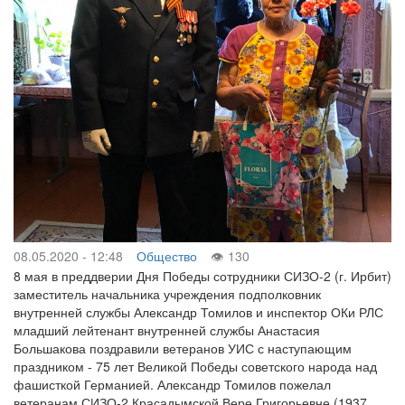
08.05.2020 - 12:48
Общество
130
8 мая в преддверии Дня Победы сотрудники СИЗО-2 (г. Ирбит)
заместитель начальника учреждения подполковник
внутренней службы Александр Томилов и инспектор ОКи РЛС
младший лейтенант внутренней службы Анастасия
Большакова поздравили ветеранов УИС с наступающим
праздником - 75 лет Великой Победы советского народа над
фашисткой Германией. Александр Томилов пожелал
ветеранам СИЗО-2 Красадымской Вере Григорьевне (1937