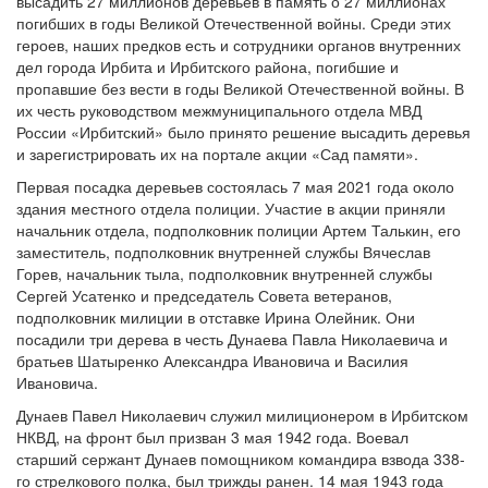
высадить 27 миллионов деревьев в память о 27 миллионах
погибших в годы Великой Отечественной войны. Среди этих
героев, наших предков есть и сотрудники органов внутренних
дел города Ирбита и Ирбитского района, погибшие и
пропавшие без вести в годы Великой Отечественной войны. В
их честь руководством межмуниципального отдела МВД
России «Ирбитский» было принято решение высадить деревья
и зарегистрировать их на портале акции «Сад памяти».
Первая посадка деревьев состоялась 7 мая 2021 года около
здания местного отдела полиции. Участие в акции приняли
начальник отдела, подполковник полиции Артем Талькин, его
заместитель, подполковник внутренней службы Вячеслав
Горев, начальник тыла, подполковник внутренней службы
Сергей Усатенко и председатель Совета ветеранов,
подполковник милиции в отставке Ирина Олейник. Они
посадили три дерева в честь Дунаева Павла Николаевича и
братьев Шатыренко Александра Ивановича и Василия
Ивановича.
Дунаев Павел Николаевич служил милиционером в Ирбитском
НКВД, на фронт был призван 3 мая 1942 года. Воевал
старший сержант Дунаев помощником командира взвода 338-
го стрелкового полка, был трижды ранен. 14 мая 1943 года