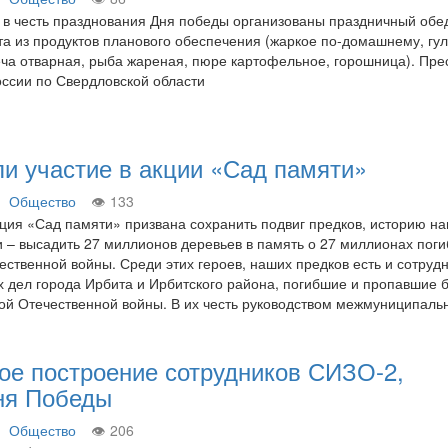
, в честь празднования Дня победы организованы праздничный обе
та из продуктов планового обеспечения (жаркое по-домашнему, гу
еча отварная, рыба жареная, пюре картофельное, горошница). Пре
ссии по Свердловской области
и участие в акции «Сад памяти»
Общество
133
ия «Сад памяти» призвана сохранить подвиг предков, историю н
и – высадить 27 миллионов деревьев в память о 27 миллионах пог
ественной войны. Среди этих героев, наших предков есть и сотруд
х дел города Ирбита и Ирбитского района, погибшие и пропавшие 
кой Отечественной войны. В их честь руководством межмуниципал
ое построение сотрудников СИЗО-2,
ня Победы
Общество
206