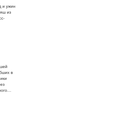
д и ужин
ляш из
сс-
ашей
ибших в
ники
без
ьного…