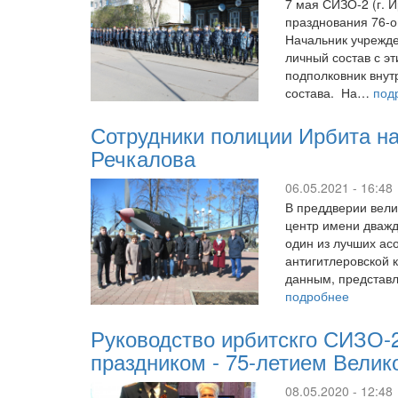
7 мая СИЗО-2 (г. 
празднования 76-
Начальник учрежде
личный состав с э
подполковник внут
состава. На…
под
Сотрудники полиции Ирбита на
Речкалова
06.05.2021 - 16:48
В преддверии вели
центр имени дважд
один из лучших ас
антигитлеровской 
данным, представ
подробнее
Руководство ирбитскго СИЗО-
праздником - 75-летием Вели
08.05.2020 - 12:48