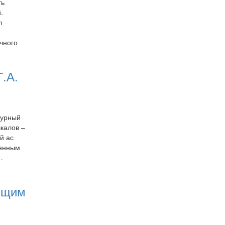
ть
.
л
чного
.А.
турный
чкалов –
й ас
менным
…
ающим