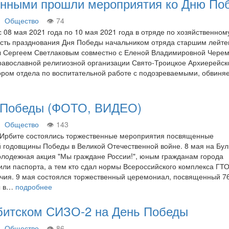
енными прошли мероприятия ко Дню По
Общество
74
с 08 мая 2021 года по 10 мая 2021 года в отряде по хозяйственном
есть празднования Дня Победы начальником отряда старшим лейт
ы Сергеем Светлаковым совместно с Еленой Владимировной Чере
авославной религиозной организации Свято-Троицкое Архиерейск
ором отдела по воспитательной работе с подозреваемыми, обвин
ь Победы (ФОТО, ВИДЕО)
Общество
143
 в Ирбите состоялись торжественные мероприятия посвященные
 годовщины Победы в Великой Отечественной войне. 8 мая на Бу
лодежная акция "Мы граждане России!", юным гражданам города
или паспорта, а тем кто сдал нормы Всероссийского комплекса ГТО
ичия. 9 мая состоялся торжественный церемониал, посвященный 7
ы в…
подробнее
рбитском СИЗО-2 на День Победы
Общество
86