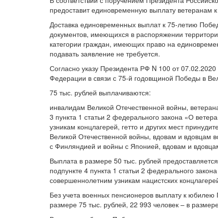
В соответствии с поручением Президента Российск
предоставит единовременную выплату ветеранам 
Доставка единовременных выплат к 75-летию Побед
документов, имеющихся в распоряжении территориа
категории граждан, имеющих право на единовреме
подавать заявление не требуется.
Согласно указу Президента РФ N 100 от 07.02.2020
Федерации в связи с 75-й годовщиной Победы в Вел
75 тыс. рублей выплачиваются:
инвалидам Великой Отечественной войны, ветерана
3 пункта 1 статьи 2 федерального закона «О вете
узникам концлагерей, гетто и других мест принуди
Великой Отечественной войны, вдовам и вдовцам 
с Финляндией и войны с Японией, вдовам и вдовца
Выплата в размере 50 тыс. рублей предоставляется
подпункте 4 пункта 1 статьи 2 федерального закон
совершеннолетним узникам нацистских концлагерей,
Без учета военных пенсионеров выплату к юбилею П
размере 75 тыс. рублей, 22 993 человек – в размере