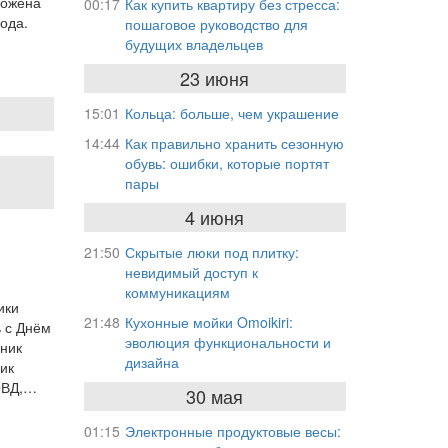
ложена
00:17
Как купить квартиру без стресса:
ода.
пошаговое руководство для
будущих владельцев
23 июня
15:01
Кольца: больше, чем украшение
14:44
Как правильно хранить сезонную
обувь: ошибки, которые портят
пары
4 июня
21:50
Скрытые люки под плитку:
невидимый доступ к
коммуникациям
ики
21:48
Кухонные мойки Omoikiri:
 с Днём
эволюция функциональности и
вник
дизайна
ик
 ОВД,…
30 мая
01:15
Электронные продуктовые весы: