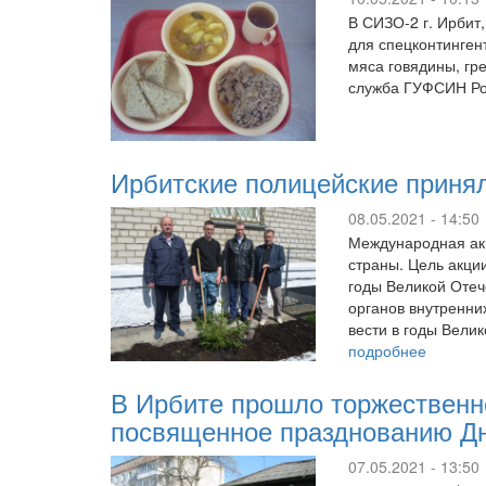
В СИЗО-2 г. Ирбит
для спецконтинген
мяса говядины, гр
служба ГУФСИН Ро
Ирбитские полицейские принял
08.05.2021 - 14:50
Международная акц
страны. Цель акци
годы Великой Отеч
органов внутренни
вести в годы Вели
подробнее
В Ирбите прошло торжественн
посвященное празднованию Д
07.05.2021 - 13:50