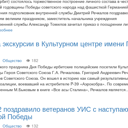
Ирбит) состоялось торжественное построение личного состава в чес
ой годовщины Победы советского народа над фашисткой Германией
ния подполковник внутренней службы Дмитрий Речкалов поздрави
тим великим праздником, заместитель начальника учреждения
ренней службы Александр Томилов зачитал приказ о поощрении ли
робнее
 экскурсии в Культурном центре имени Г
Общество
182
кого праздника Дня Победы ирбитские полицейские посетили Куль
ы Героя Советского Союза Г.А. Речкалова. Григорий Андреевич Ре
ов Советского Союза. Он вошел в историю как самый результативны
коалиции, воевавший на истребителе P-39 «Аэрокобра». По совре
ленным М.Быковым в книге «Все асы Сталина», Речкалов является
2 поздравило ветеранов УИС с наступ
кой Победы
Общество
132