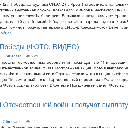
и Дня Победы сотрудники СИЗО-2 (г. Ирбит) заместитель начальни
ковник внутренней службы Александр Томилов и инспектор ОКи Р
т внутренней службы Анастасия Большакова поздравили ветерано
ником - 75 лет Великой Победы советского народа над фашистко
андр Томилов пожелал ветеранам СИЗО-2 Красадымской Вере Григ
робнее
ь Победы (ФОТО, ВИДЕО)
Общество
229
те прошли торжественные мероприятия посвященные 74-й годовщин
Отечественной войне. 8 мая Молодежная акция "Время выбрало на
яти Фото в социальной сети Одноклассники Фото в социальной се
кция "Бессмертный полк". Торжественный церемониал Фото в соци
и Фото в социальной сети ВКонтакте Праздничный салют Фото в…
 Отечественной войны получат выплату
Общество
41
 фонд России предоставит участникам и инвалидам Великой