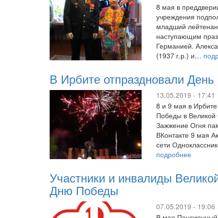
8 мая в преддвери
учреждения подпол
младший лейтенан
наступающим празд
Германией. Алекс
(1937 г.р.) и…
под
В Ирбите отпраздновали Ден
13.05.2019 - 17:41
8 и 9 мая в Ирби
Победы в Великой 
Зажжение Огня пам
ВКонтакте 9 мая А
сети Одноклассник
подробнее
Участники и инвалиды Великой
Дню Победы
07.05.2019 - 19:06
В мае Пенсионный