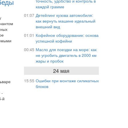
беды
точность, удобство и контроль в
каждой грамме
01:07
Детейлинг кузова автомобиля:
у
как вернуть машине идеальный
енантом
внешний вид
мных
ое
01:01
Кофейное оборудование: основа
яемыми
успешной кофейни
00:45
Масло для поездки на море: как
не угробить двигатель в 2000 км
жары и пробок
24 мая
15:55
Ошибки при монтаже силикатных
льваре
блоков
 -
6-й