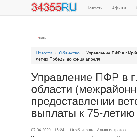
Основная
Меню
Перейти
Новости
Афиша
к
навигация
учётной
основному
содержанию
записи
пользователя
Новости
Общество
Управление ПФР в г.Ирб
летию Победы до конца апреля
Управление ПФР в г
области (межрайонн
предоставлении ве
выплаты к 75-летию
07.04.2020 - 15:24
Опубликовал:
Администратор