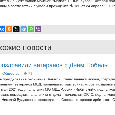
тельно к ежегодной майской выплате 10 тыс. рублей, которая по
ны в соответствии с указом президента № 186 от 24 апреля 2019 г
хожие новости
 поздравили ветеранов с Днём Победы
Общество
73
ь празднования окончания Великой Отечественной войны, сотрудн
авещают ветеранов МВД, прошедших годы войны, чтобы поздравить
 мая 2021 года начальник МО МВД России «Ирбитский», подполко
ькин, помощник начальника отдела – начальник ОРЛС, подполковн
 Николай Булдаков и председатель Совета ветеранов ирбитского