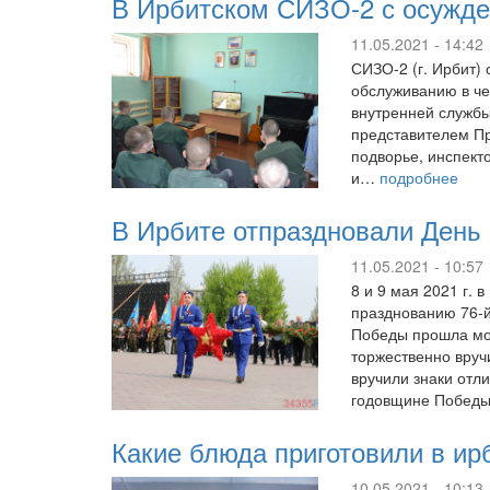
В Ирбитском СИЗО-2 с осужд
11.05.2021 - 14:42
СИЗО-2 (г. Ирбит) 
обслуживанию в ч
внутренней служб
представителем Пр
подворье, инспект
и…
подробнее
В Ирбите отпраздновали Ден
11.05.2021 - 10:57
8 и 9 мая 2021 г.
празднованию 76-й
Победы прошла мо
торжественно вруч
вручили знаки отл
годовщине Побед
Какие блюда приготовили в и
10.05.2021 - 10:13