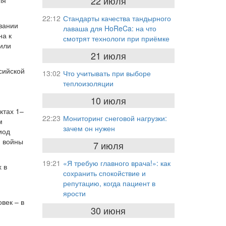
22 июля
ля
22:12
Стандарты качества тандырного
вании
лаваша для HoReCa: на что
на к
смотрят технологи при приёмке
или
21 июля
сийской
13:02
Что учитывать при выборе
теплоизоляции
10 июля
ктах 1–
22:23
Мониторинг снеговой нагрузки:
м
зачем он нужен
иод
, войны
7 июля
19:21
«Я требую главного врача!»: как
 в
сохранить спокойствие и
репутацию, когда пациент в
ярости
век – в
30 июня