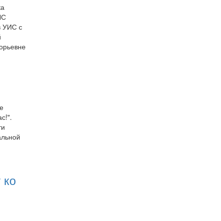
ка
ЛС
в УИС с
й
орьевне
е
с!".
ти
альной
 ко