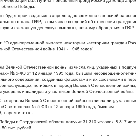
ой Федерации В.В. Путина Пенсионный фонд России до конца апре
к юбилею Победы.
ы будет производиться в апреле одновременно с пенсией на осно
льного органа ПФР, в том числе сведений об отнесении граждани
нную и ежегодную денежную выплаты, поэтому обращаться в ПФР 
 г. “О единовременной выплате некоторым категориям граждан Рос
икой Отечественной войне 1941 - 1945 годов”
м Великой Отечественной войны из числа лиц, указанных в подпун
ранах» № 5-ФЗ от 12 января 1995 года, бывшим несовершеннолетни
тельного содержания, созданных фашистами и их союзниками в пер
военнослужащих, погибших в период Великой Отечественной войны
м умерших инвалидов и участников Великой Отечественной войны.
: ветеранам Великой Отечественной войны из числа лиц, указанных
а «О ветеранах» № 5-ФЗ от 12 января 1995 года, бывшим
 тюрем и гетто.
обеды в Свердловской области получит 31 310 человек: 8 317 чело
 50 тыс. рублей.