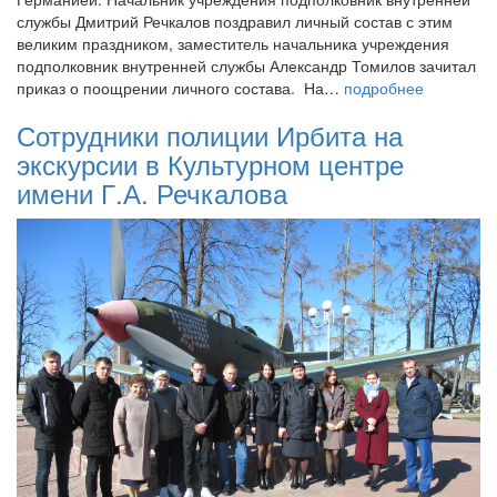
службы Дмитрий Речкалов поздравил личный состав с этим
великим праздником, заместитель начальника учреждения
подполковник внутренней службы Александр Томилов зачитал
приказ о поощрении личного состава. На…
подробнее
Сотрудники полиции Ирбита на
экскурсии в Культурном центре
имени Г.А. Речкалова