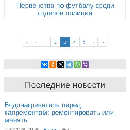
Первенство по футболу среди
отделов полиции
Нумерация
страниц
Первая
‹‹
Предыдущая
‹
Page
1
Page
2
Текущая
3
Page
4
Page
5
Следующая
›
Последняя
››
страница
страница
страница
страница
страница
Последние новости
Водонагреватель перед
капремонтом: ремонтировать или
менять
31.07.2026 - 21:40
Разное
2