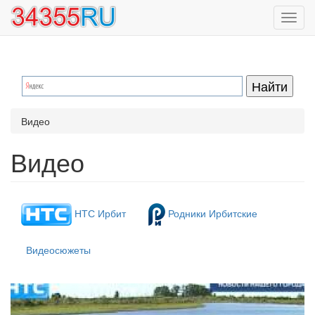
Перейти
Toggl
к
navig
основному
содержанию
Видео
Видео
НТС Ирбит
Родники Ирбитские
Видеосюжеты