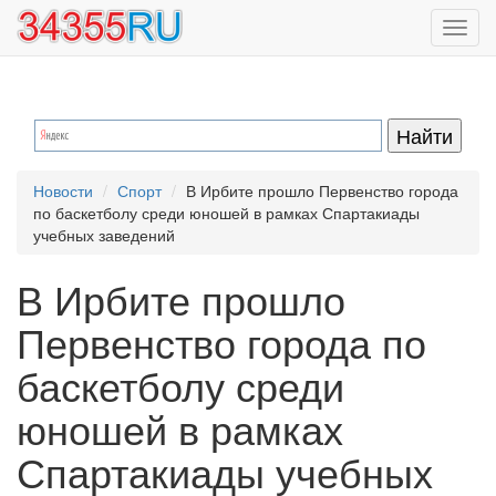
Перейти
Toggl
к
navig
основному
содержанию
Новости
Спорт
В Ирбите прошло Первенство города
по баскетболу среди юношей в рамках Спартакиады
учебных заведений
В Ирбите прошло
Первенство города по
баскетболу среди
юношей в рамках
Спартакиады учебных