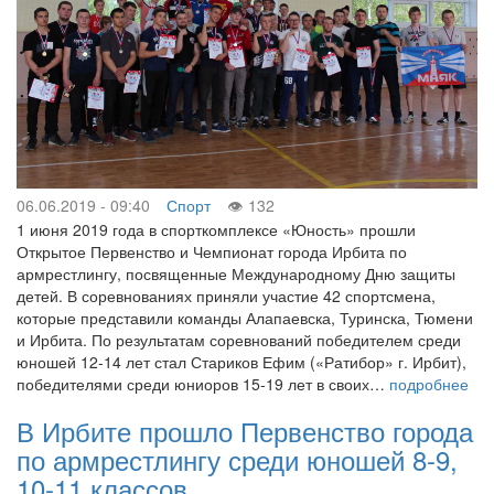
06.06.2019 - 09:40
Спорт
132
1 июня 2019 года в спорткомплексе «Юность» прошли
Открытое Первенство и Чемпионат города Ирбита по
армрестлингу, посвященные Международному Дню защиты
детей. В соревнованиях приняли участие 42 спортсмена,
которые представили команды Алапаевска, Туринска, Тюмени
и Ирбита. По результатам соревнований победителем среди
юношей 12-14 лет стал Стариков Ефим («Ратибор» г. Ирбит),
победителями среди юниоров 15-19 лет в своих…
подробнее
В Ирбите прошло Первенство города
по армрестлингу среди юношей 8-9,
10-11 классов