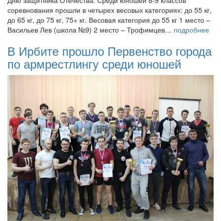
Дню защитника Отечества. Среди юношей 8-9 классов
соревнования прошли в четырех весовых категориях: до 55 кг,
до 65 кг, до 75 кг, 75+ кг. Весовая категория до 55 кг 1 место –
Васильев Лев (школа №9) 2 место – Трофимцев…
подробнее
В Ирбите прошло Первенство города
по армрестлингу среди юношей