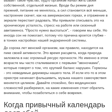
Бывает такое чувство, будто организм начал жить своей
собственной, отдельной жизнью. Вроде бы режим дня
прежний, питание не менялось, а сил становится всё меньше,
настроение скачет, как на американских горках, и отражение в
зеркале перестает радовать. Мы привыкли списывать это на
хроническую усталость, стресс на работе или сезонный
авитаминоз. "Просто нужно выспаться", - говорим мы себе. Но
иногда сон не помогает, потому что причина кроется глубже -
в тонких настройках нашей эндокринной системы.
До сорока лет женский организм, как правило, находится на
пике своей активности. Это время расцвета, когда природа
заложила в нас огромный ресурс прочности. Но именно в этом
возрасте мы часто сталкиваемся с первыми "звоночками",
которые говорят о том, что хрупкий баланс нарушен. Гормоны
- это невидимые дирижеры нашего тела. И если кто-то в этом
оркестре начинает фальшивить, музыка нашего самочувствия
меняется целиком. Давайте спокойно, без медицинских
сложностей разберемся, на какие изменения стоит обратить
внимание, чтобы позаботиться о себе вовремя.
Когда привычный календарь