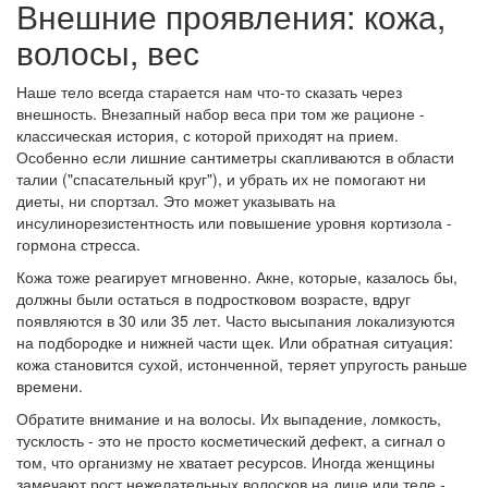
Внешние проявления: кожа,
волосы, вес
Наше тело всегда старается нам что-то сказать через
внешность. Внезапный набор веса при том же рационе -
классическая история, с которой приходят на прием.
Особенно если лишние сантиметры скапливаются в области
талии ("спасательный круг"), и убрать их не помогают ни
диеты, ни спортзал. Это может указывать на
инсулинорезистентность или повышение уровня кортизола -
гормона стресса.
Кожа тоже реагирует мгновенно. Акне, которые, казалось бы,
должны были остаться в подростковом возрасте, вдруг
появляются в 30 или 35 лет. Часто высыпания локализуются
на подбородке и нижней части щек. Или обратная ситуация:
кожа становится сухой, истонченной, теряет упругость раньше
времени.
Обратите внимание и на волосы. Их выпадение, ломкость,
тусклость - это не просто косметический дефект, а сигнал о
том, что организму не хватает ресурсов. Иногда женщины
замечают рост нежелательных волосков на лице или теле -