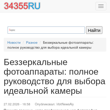
Перейти
Toggl
к
navig
основному
содержанию
Новости
Разное
Беззеркальные фотоаппараты:
полное руководство для выбора идеальной камеры
Беззеркальные
фотоаппараты: полное
руководство для выбора
идеальной камеры
27.02.2026 - 16:58
Опубликовал:
IrbitNewsAly