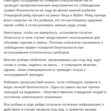
Ежегодно сотрудники 60 пожарно-спасательной части
проводят профилактические мероприятия по соблюдению
правил безопасности на льду во время зимней рыбалки.
Очередной рейд прошел на реках Ница и Ирбит. Рейд прежде
всего нацелен на тех рыбаков, кто по-настоящему одержим
своим хобби и готов рисковать жизнью ради улова.
Некоторые, чтобы не замерзнуть, установили палатки.
Опасность в этом случае представляют используемые для
обогрева горелки и лампы. Поэтому спасатели напомнили о
соблюдении правил пожарной безопасности при
использовании отопительных приборов.
Многие рыбаки-любители, провалившись раз под лед, идут
снова и снова, надеясь на авось… и очередное везение,
однако, такая самоуверенность приводит только к
непоправимой трагедии.
Избежать происшествий можно, если соблюдать правила и
меры личной безопасности. Одна из самых частых причин
трагедий на водоёмах – безответственное поведение людей в
состоянии алкогольного опьянения.
Все рыбаки в ходе рейда получили полезную информацию о
действиях в случае провала под лед, о правилах вызова