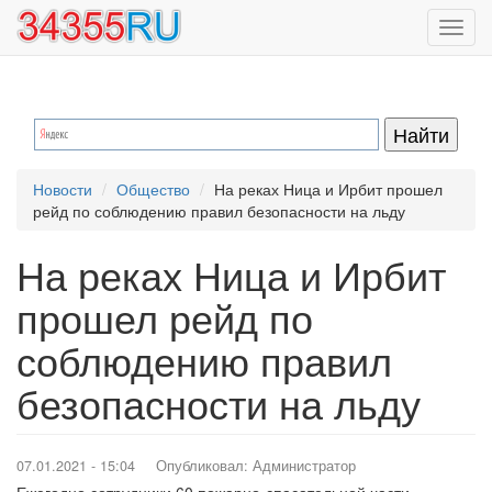
Перейти
Toggl
к
navig
основному
содержанию
Новости
Общество
На реках Ница и Ирбит прошел
рейд по соблюдению правил безопасности на льду
На реках Ница и Ирбит
прошел рейд по
соблюдению правил
безопасности на льду
07.01.2021 - 15:04
Опубликовал:
Администратор