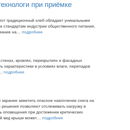
технологи при приёмке
тот традиционный хлеб обладает уникальными
им стандартам индустрии общественного питания,
нимание на…
подробнее
 стенах, кровлях, перекрытиях и фасадных
ь характеристики в условиях влаги, перепадов
я…
подробнее
б заранее заметить опасное накопление снега на
решения позволяют отслеживать нагрузку в
ть оповещения при достижении критических
ний вид крыши может…
подробнее