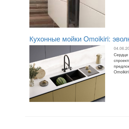
Кухонные мойки Omoikiri: эво
04.06.2
Сердце 
спроект
предлож
Omoikir