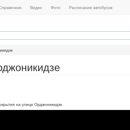
Справочник
Видео
Фото
Расписание автобусов
икидзе
рджоникидзе
окрытия на улице Орджоникидзе.