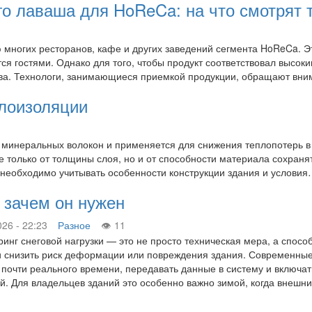
о лаваша для HoReCa: на что смотрят 
многих ресторанов, кафе и других заведений сегмента HoReCa. Э
ся гостями. Однако для того, чтобы продукт соответствовал высок
тва. Технологи, занимающиеся приемкой продукции, обращают в
плоизоляции
е минеральных волокон и применяется для снижения теплопотерь в
 только от толщины слоя, но и от способности материала сохранят
 необходимо учитывать особенности конструкции здания и услови
: зачем он нужен
026 - 22:23
Разное
11
инг снеговой нагрузки — это не просто техническая мера, а спосо
 снизить риск деформации или повреждения здания. Современные 
почти реального времени, передавать данные в систему и включа
й. Для владельцев зданий это особенно важно зимой, когда внеш