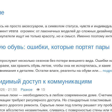
ие
сь не просто аксессуаром, а символом статуса, чувств и индивидуа
имент vesna огромен: от лаконичных моделей до сложных дизайнер
упатели ищут не только красоту, но и смысл. Именно поэтому и
ую обувь: ошибки, которые портят пары
 прослужит несколько сезонов без потери внешнего вида. Ошибки н
аем, как хранить обувь летом, чтобы она не испортилась, и какие
 внимания к деталям. Остатки влаги, реагенты на обуви или…
подр
видимый доступ к коммуникациям
026 - 21:50
Разное
15
нные люки — необходимость в любом современном доме. Счетчики 
кации требуют регулярного доступа. Но стандартные пластиковые
мого дорогого ремонта. Скрытые люки под плитку решают эту проб
тся абсолютно незаметными, сливаясь с поверхностью стены или 