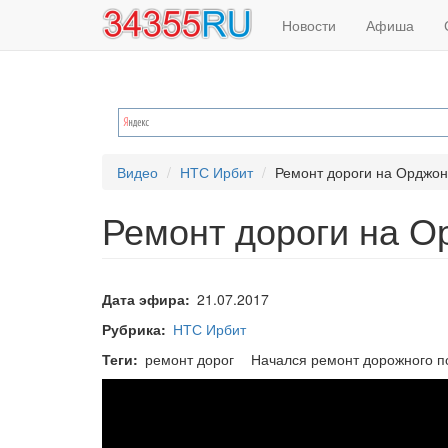
Основная
Меню
Перейти
Новости
Афиша
к
навигация
учётной
основному
содержанию
записи
пользователя
Видео
НТС Ирбит
Ремонт дороги на Орджон
Ремонт дороги на О
Дата эфира
21.07.2017
Рубрика
НТС Ирбит
Теги
ремонт дорог
Начался ремонт дорожного п