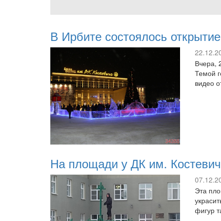
В Ирбите состоялось открытие
22.12.2
Вчера, 
Темой г
видео о
На площади у ДК им. Костевич
07.12.2
Эта пло
украсит
фигур т