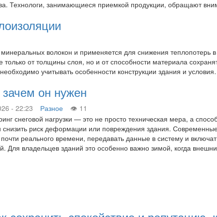
тва. Технологи, занимающиеся приемкой продукции, обращают в
плоизоляции
е минеральных волокон и применяется для снижения теплопотерь в
 только от толщины слоя, но и от способности материала сохранят
 необходимо учитывать особенности конструкции здания и услови
: зачем он нужен
026 - 22:23
Разное
11
инг снеговой нагрузки — это не просто техническая мера, а спосо
 снизить риск деформации или повреждения здания. Современные 
почти реального времени, передавать данные в систему и включа
й. Для владельцев зданий это особенно важно зимой, когда внеш
ак сохранить спокойствие и репутацию, 