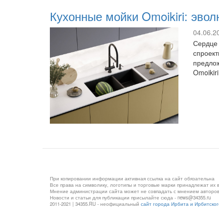
Кухонные мойки Omoikiri: эво
04.06.2
Сердце 
спроект
предлож
Omoikir
При копировании информации активная ссылка на сайт обязательна
Все права на символику, логотипы и торговые марки принадлежат их
Мнение администрации сайта может не совпадать с мнением авторо
Новости и статьи для публикации присылайте сюда - news@34355.ru
2011-2021 | 34355.RU - неофициальный
сайт города Ирбита и Ирбитско