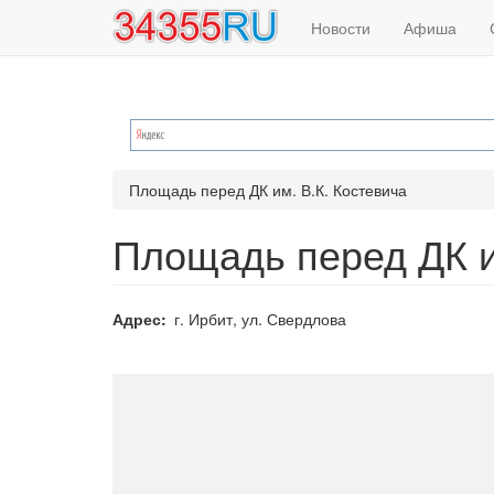
Основная
Меню
Перейти
Новости
Афиша
к
навигация
учётной
основному
содержанию
записи
пользователя
Площадь перед ДК им. В.К. Костевича
Площадь перед ДК и
Адрес
г. Ирбит, ул. Свердлова