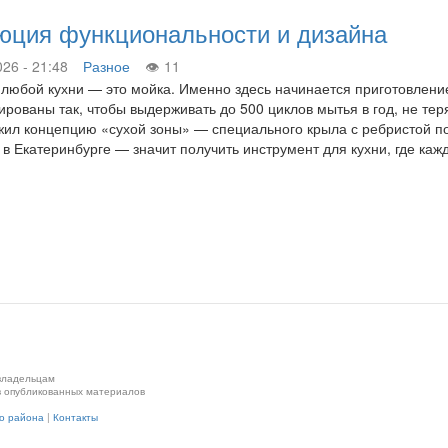
люция функциональности и дизайна
026 - 21:48
Разное
11
любой кухни — это мойка. Именно здесь начинается приготовление
ированы так, чтобы выдерживать до 500 циклов мытья в год, не те
ил концепцию «сухой зоны» — специального крыла с ребристой по
i в Екатеринбурге — значит получить инструмент для кухни, где ка
 владельцам
в опубликованных материалов
го района
|
Контакты