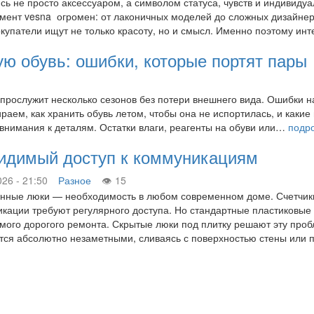
сь не просто аксессуаром, а символом статуса, чувств и индивидуа
имент vesna огромен: от лаконичных моделей до сложных дизайнер
упатели ищут не только красоту, но и смысл. Именно поэтому и
ую обувь: ошибки, которые портят пары
 прослужит несколько сезонов без потери внешнего вида. Ошибки н
аем, как хранить обувь летом, чтобы она не испортилась, и какие
 внимания к деталям. Остатки влаги, реагенты на обуви или…
подр
видимый доступ к коммуникациям
026 - 21:50
Разное
15
нные люки — необходимость в любом современном доме. Счетчики 
кации требуют регулярного доступа. Но стандартные пластиковые
мого дорогого ремонта. Скрытые люки под плитку решают эту проб
тся абсолютно незаметными, сливаясь с поверхностью стены или 