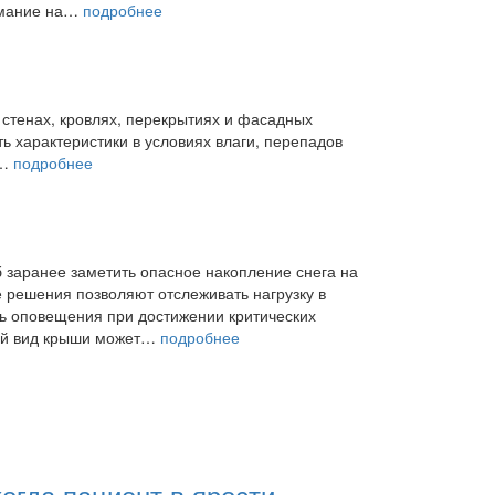
нимание на…
подробнее
 стенах, кровлях, перекрытиях и фасадных
ь характеристики в условиях влаги, перепадов
я…
подробнее
б заранее заметить опасное накопление снега на
решения позволяют отслеживать нагрузку в
ть оповещения при достижении критических
ний вид крыши может…
подробнее
когда пациент в ярости