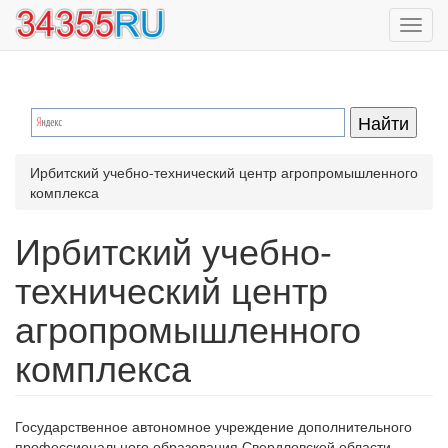
Перейти
Toggl
к
navig
основному
содержанию
Ирбитский учебно-технический центр агропромышленного
комплекса
Ирбитский учебно-
технический центр
агропромышленного
комплекса
Государственное автономное учреждение дополнительного
профессионального образования Свердловской области