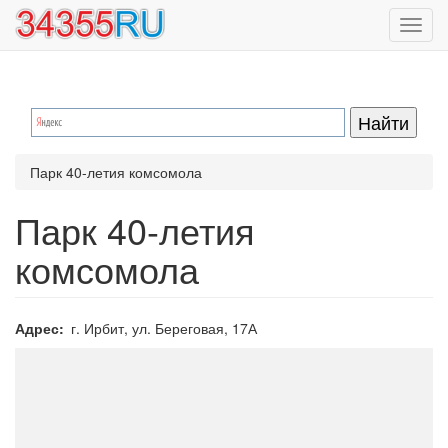
Перейти
Toggl
к
navig
основному
содержанию
Парк 40-летия комсомола
Парк 40-летия
комсомола
Адрес
г. Ирбит, ул. Береговая, 17А