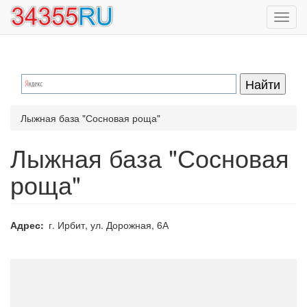
Перейти
Toggl
к
navig
основному
содержанию
Лыжная база "Сосновая роща"
Лыжная база "Сосновая
роща"
Адрес
г. Ирбит, ул. Дорожная, 6А