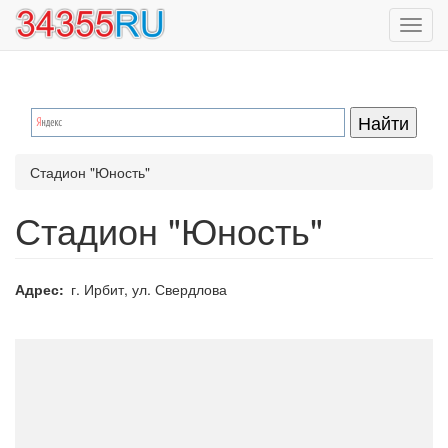
Перейти
Toggl
к
navig
основному
содержанию
Стадион "Юность"
Стадион "Юность"
Адрес
г. Ирбит, ул. Свердлова