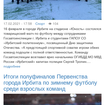
17.02.2021 - 17:58
Спорт
104
16 февраля в городе Ирбите на стадионе «Юность» состоялся
товарищеский матч по футболу между сотрудниками
Госавтоинспекции г. Ирбита и студентами ГАПОУ СО
«Ирбитский политехниум», посвященный Дню защитника
Отечества. «К предстоящей спортивной схватке игроки обеих
команд подошли с полной ответственностью. Команду
Госавтоиспекции возглавил врио начальника ОГИБДД МО МВД
России «Ирбитский» капитан полиции Сергей Тропин.…
подробнее
Итоги полуфиналов Первенства
города Ирбита по зимнему футболу
среди взрослых команд