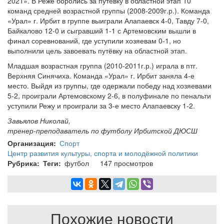
2021». В Реже боролись за путёвку в областной этап 10
команд средней возрастной группы (2008-2009г.р.). Команда
«Урал» г. Ирбит в группе выиграли Алапаевск 4-0, Тавду 7-0,
Байкалово 12-0 и сыгравший 1-1 с Артемовским вышли в
финал соревнований, где уступили хозяевам 0-1, но
выполнили цель завоевать путёвку на областной этап.
Младшая возрастная группа (2010-2011г.р.) играла в птг.
Верхняя Синячиха. Команда «Урал» г. Ирбит заняла 4-е
место. Выйдя из группы, где одержали победу над хозяевами
5-2, проиграли Артемовскому 2-6, в полуфинале по пенальти
уступили Режу и проиграли за 3-е место Алапаевску 1-2.
Завьялов Николай,
тренер-преподаватель по футболу Ирбитской ДЮСШ
Организация
Спорт
Центр развития культуры, спорта и молодёжной политики
Рубрика
Теги
футбол
147 просмотров
Похожие новости