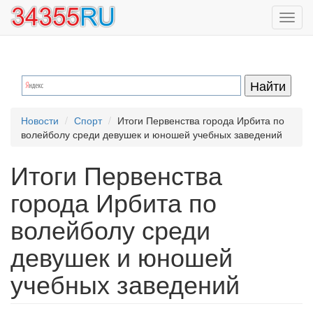
Перейти
Toggl
к
navig
основному
содержанию
Новости
Спорт
Итоги Первенства города Ирбита по
волейболу среди девушек и юношей учебных заведений
Итоги Первенства
города Ирбита по
волейболу среди
девушек и юношей
учебных заведений