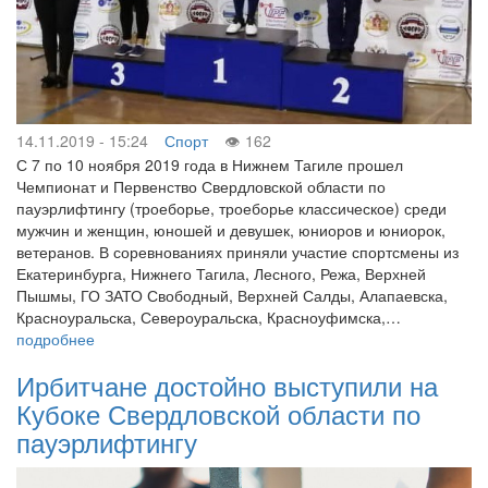
14.11.2019 - 15:24
Спорт
162
С 7 по 10 ноября 2019 года в Нижнем Тагиле прошел
Чемпионат и Первенство Свердловской области по
пауэрлифтингу (троеборье, троеборье классическое) среди
мужчин и женщин, юношей и девушек, юниоров и юниорок,
ветеранов. В соревнованиях приняли участие спортсмены из
Екатеринбурга, Нижнего Тагила, Лесного, Режа, Верхней
Пышмы, ГО ЗАТО Свободный, Верхней Салды, Алапаевска,
Красноуральска, Североуральска, Красноуфимска,…
подробнее
Ирбитчане достойно выступили на
Кубоке Свердловской области по
пауэрлифтингу