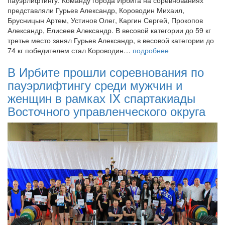
пауэрлифтингу. Команду города Ирбита на соревнованиях
представляли Гурьев Александр, Короводин Михаил,
Брусницын Артем, Устинов Олег, Каргин Сергей, Прокопов
Александр, Елисеев Александр. В весовой категории до 59 кг
третье место занял Гурьев Александр, в весовой категории до
74 кг победителем стал Короводин…
подробнее
В Ирбите прошли соревнования по
пауэрлифтингу среди мужчин и
женщин в рамках IX спартакиады
Восточного управленческого округа