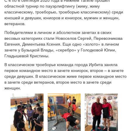
С 4 по 6 сентября 2020 года в Нижнем Тагиле прошел
областной турнир по пауэрлифтингу (жиму, жиму
классическому, троеборью, троеборью классическому) среди
юношей и девушек, юниоров и юниорок, мужчин и женщин,
ветеранов.
Победителями в личном и абсолютном зачетах в своих
весовых категориях стали Новоселов Сергей, Перевозчикова
Евгения, Дементьева Ксения. Еще одно «золото» в личном
зачете у Бузыцкой Влады, «серебро» у Голодковой Юлии,
Гладышевой Кристины.
В классическом троеборье команда города Ирбита заняла
первое командное место в зачете юниорок, второе – в зачете
среди девушек. В классическом жиме первое командное место
в зачете среди ветеранов, второе место в зачете среди
женщин.