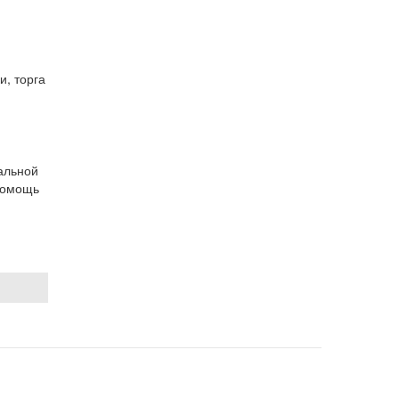
и, торга
альной
помощь