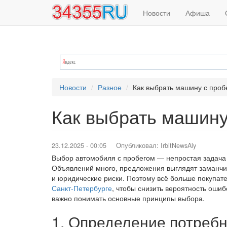
Основная
Меню
Перейти
Новости
Афиша
к
навигация
учётной
основному
содержанию
записи
пользователя
Новости
Разное
Как выбрать машину с проб
Как выбрать машину
23.12.2025 - 00:05
Опубликовал:
IrbitNewsAly
Выбор автомобиля с пробегом — непростая задача 
Объявлений много, предложения выглядят заманчив
и юридические риски. Поэтому всё больше покупа
Санкт-Петербурге
, чтобы снизить вероятность оши
важно понимать основные принципы выбора.
1. Определение потреб