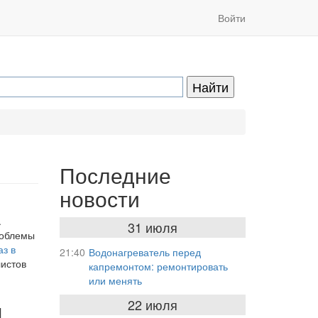
Войти
Последние
новости
.
31 июля
роблемы
аз в
21:40
Водонагреватель перед
листов
капремонтом: ремонтировать
или менять
я
22 июля