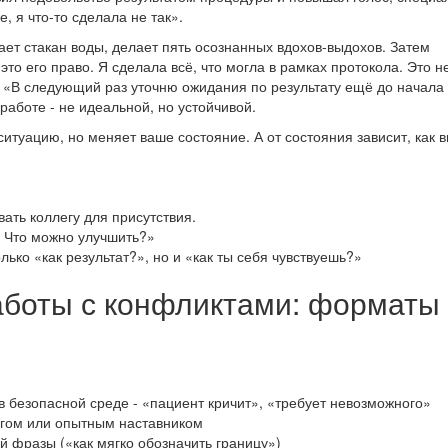
 я что-то сделала не так».
ает стакан воды, делает пять осознанных вдохов-выдохов. Затем
это его право. Я сделала всё, что могла в рамках протокола. Это н
к: «В следующий раз уточню ожидания по результату ещё до начала
работе - не идеальной, но устойчивой.
итуацию, но меняет ваше состояние. А от состояния зависит, как 
ать коллегу для присутствия.
? Что можно улучшить?»
лько «как результат?», но и «как ты себя чувствуешь?»
аботы с конфликтами: форматы
 безопасной среде - «пациент кричит», «требует невозможного»
огом или опытным наставником
й фразы («как мягко обозначить границу»)