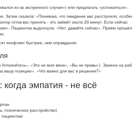
жался из-за экстренного случая») или предлагать «успокоиться».
я. Затем сказала: «Понимаю, что ожидание вас расстроило, особе
ктор готов вас принять - это займёт около 20 минут. Если сейчас
емя». Пациентка выдохнула: «Нет, давайте сейчас». Приём прошёл
ие.
сят конфликт быстрее, чем оправдания.
оля
(«Успокойтесь», «Это не моя вина», «Вы не правы»). Замена на ра
а вашу позицию», «Что важно для вас в решении?»
 когда эмпатия - не всё
грозы
ь, психическое расстройство)
м пациентам