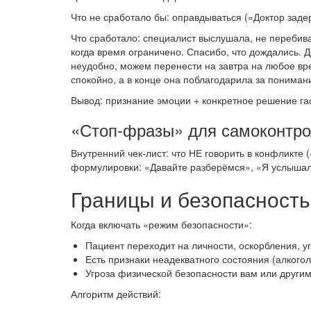
Что не сработало бы: оправдываться («Доктор задер
Что сработало: специалист выслушала, не перебива
когда время ограничено. Спасибо, что дождались. До
неудобно, можем перенести на завтра на любое вр
спокойно, а в конце она поблагодарила за пониман
Вывод: признание эмоции + конкретное решение га
«Стоп-фразы» для самоконтр
Внутренний чек-лист: что НЕ говорить в конфликте 
формулировки: «Давайте разберёмся», «Я услышал
Границы и безопасность:
Когда включать «режим безопасности»:
Пациент переходит на личности, оскорбления, у
Есть признаки неадекватного состояния (алкогол
Угроза физической безопасности вам или други
Алгоритм действий: