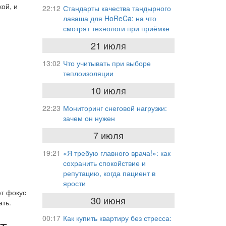
ой, и
22:12
Стандарты качества тандырного
лаваша для HoReCa: на что
смотрят технологи при приёмке
21 июля
13:02
Что учитывать при выборе
теплоизоляции
10 июля
22:23
Мониторинг снеговой нагрузки:
зачем он нужен
7 июля
19:21
«Я требую главного врача!»: как
сохранить спокойствие и
репутацию, когда пациент в
ярости
ет фокус
30 июня
ать.
00:17
Как купить квартиру без стресса:
т