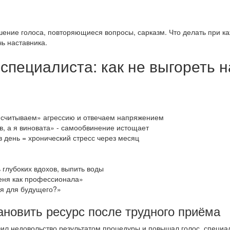
ение голоса, повторяющиеся вопросы, сарказм. Что делать при к
чь наставника.
пециалиста: как не выгореть н
«считываем» агрессию и отвечаем напряжением
в, а я виновата» - самообвинение истощает
 день = хронический стресс через месяц
 глубоких вдохов, выпить воды
меня как профессионала»
чая для будущего?»
ановить ресурс после трудного приёма
зил недовольство результатом процедуры и повышал голос, специа