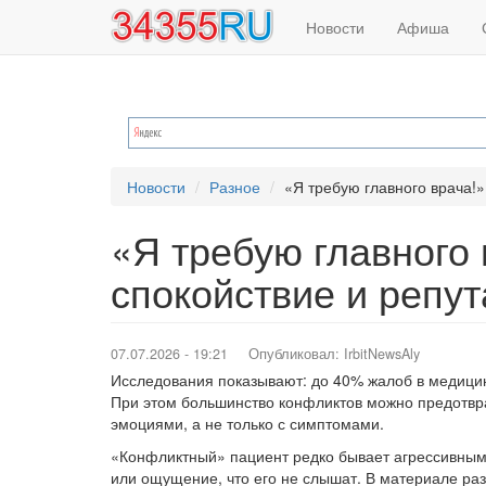
Основная
Меню
Перейти
Новости
Афиша
к
навигация
учётной
основному
содержанию
записи
пользователя
Новости
Разное
«Я требую главного врача!»:
«Я требую главного 
спокойствие и репут
07.07.2026 - 19:21
Опубликовал:
IrbitNewsAly
Исследования показывают: до 40% жалоб в медицин
При этом большинство конфликтов можно предотврати
эмоциями, а не только с симптомами.
«Конфликтный» пациент редко бывает агрессивным 
или ощущение, что его не слышат. В материале ра