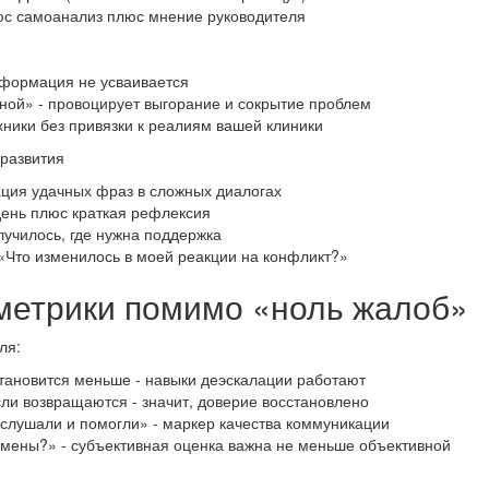
люс самоанализ плюс мнение руководителя
нформация не усваивается
ной» - провоцирует выгорание и сокрытие проблем
хники без привязки к реалиям вашей клиники
 развития
ция удачных фраз в сложных диалогах
день плюс краткая рефлексия
олучилось, где нужна поддержка
 «Что изменилось в моей реакции на конфликт?»
 метрики помимо «ноль жалоб»
ля:
становится меньше - навыки деэскалации работают
и возвращаются - значит, доверие восстановлено
слушали и помогли» - маркер качества коммуникации
 смены?» - субъективная оценка важна не меньше объективной