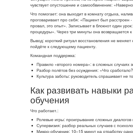
чувствует опустошение и самообвинение: «Наверное,
Что помогает: она выходит в комнату отдыха, налив
проговаривает про себя: «Пациент был расстроен - 
провал, это опыт». Записывает в блокнот один уро
процедуры». Через три минуты она возвращается к 
Вывод: короткий ритуал восстановления не меняет с
пойдёте к следующему пациенту.
Командная поддержка:
Правило «второго номера»: в сложных случаях зв
Разбор полётов без осуждения: «Что сработало
Культура заботы: руководитель спрашивает не то
Как развивать навыки р
обучения
Что работает.:
Ролевые игры: проигрывание сложных диалогов в
Супервизия: разбор реальных случаев с психол
Микро-обучение: 10–15 минут на отработку одно