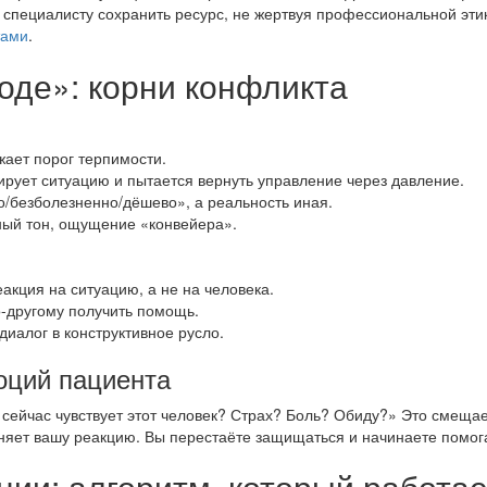
у специалисту сохранить ресурс, не жертвуя профессиональной этик
тами
.
оде»: корни конфликта
жает порог терпимости.
ует ситуацию и пытается вернуть управление через давление.
/безболезненно/дёшево», а реальность иная.
ый тон, ощущение «конвейера».
еакция на ситуацию, а не на человека.
о-другому получить помощь.
диалог в конструктивное русло.
оций пациента
 сейчас чувствует этот человек? Страх? Боль? Обиду?» Это смеща
еняет вашу реакцию. Вы перестаёте защищаться и начинаете помог
ции: алгоритм, который работае