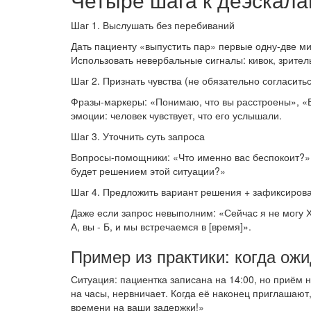
Шаг 1. Выслушать без перебиваний
Дать пациенту «выпустить пар» первые одну-две ми
Использовать невербальные сигналы: кивок, зритель
Шаг 2. Признать чувства (не обязательно согласить
Фразы-маркеры: «Понимаю, что вы расстроены», «Ви
эмоции: человек чувствует, что его услышали.
Шаг 3. Уточнить суть запроса
Вопросы-помощники: «Что именно вас беспокоит?», 
будет решением этой ситуации?»
Шаг 4. Предложить вариант решения + зафиксирова
Даже если запрос невыполним: «Сейчас я не могу Х
А, вы - Б, и мы встречаемся в [время]».
Пример из практики: когда ож
Ситуация: пациентка записана на 14:00, но приём н
на часы, нервничает. Когда её наконец приглашаю
времени на ваши задержки!»