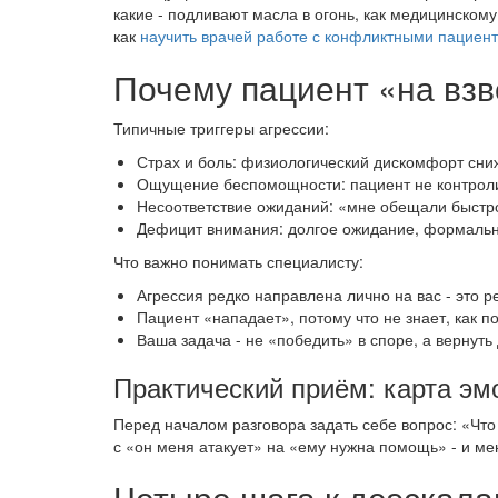
какие - подливают масла в огонь, как медицинском
как
научить врачей работе с конфликтными пациен
Почему пациент «на взв
Типичные триггеры агрессии:
Страх и боль: физиологический дискомфорт сни
Ощущение беспомощности: пациент не контролир
Несоответствие ожиданий: «мне обещали быстро
Дефицит внимания: долгое ожидание, формальн
Что важно понимать специалисту:
Агрессия редко направлена лично на вас - это р
Пациент «нападает», потому что не знает, как п
Ваша задача - не «победить» в споре, а вернуть 
Практический приём: карта эм
Перед началом разговора задать себе вопрос: «Что
с «он меня атакует» на «ему нужна помощь» - и м
Четыре шага к деэскала