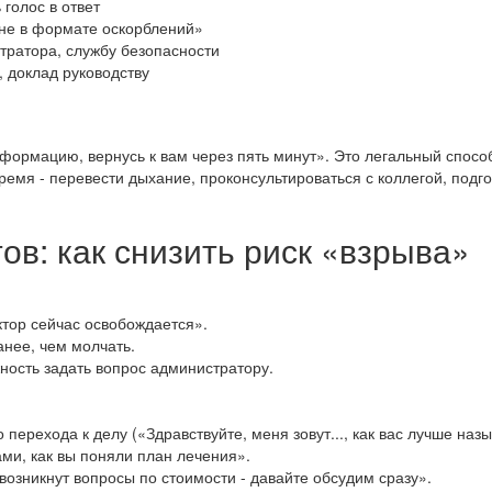
голос в ответ
о не в формате оскорблений»
тратора, службу безопасности
, доклад руководству
нформацию, вернусь к вам через пять минут». Это легальный спосо
время - перевести дыхание, проконсультироваться с коллегой, подг
в: как снизить риск «взрыва»
ктор сейчас освобождается».
анее, чем молчать.
ность задать вопрос администратору.
 перехода к делу («Здравствуйте, меня зовут..., как вас лучше наз
ми, как вы поняли план лечения».
озникнут вопросы по стоимости - давайте обсудим сразу».