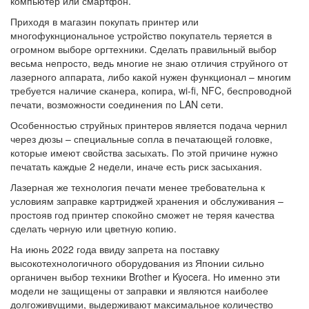
компьютер или смартфон.
Приходя в магазин покупать принтер или
многофукнциональное устройство покупатель теряется в
огромном выборе оргтехники. Сделать правильный выбор
весьма непросто, ведь многие не знаю отличия струйного от
лазерного аппарата, либо какой нужен функционал – многим
требуется наличие сканера, копира, wi-fi, NFC, беспроводной
печати, возможности соединения по LAN сети.
Особенностью струйных принтеров является подача чернил
через дюзы – специальные сопла в печатающей головке,
которые имеют свойства засыхать. По этой причине нужно
печатать каждые 2 недели, иначе есть риск засыхания.
Лазерная же технология печати менее требовательна к
условиям заправке картриджей хранения и обслуживания –
простояв год принтер спокойно сможет не теряя качества
сделать черную или цветную копию.
На июнь 2022 года ввиду запрета на поставку
высокотехнологичного оборудования из Японии сильно
органичен выбор техники Brother и Kyocera. Но именно эти
модели не защищены от заправки и являются наиболее
долгоживущими, выдерживают максимальное количество