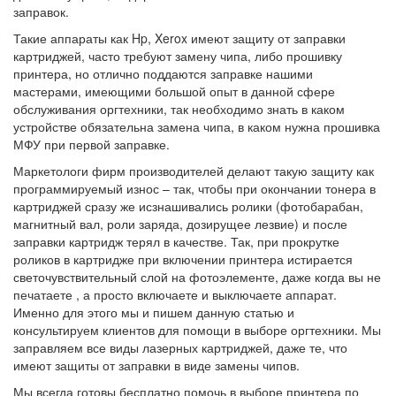
заправок.
Такие аппараты как Hp, Xerox имеют защиту от заправки
картриджей, часто требуют замену чипа, либо прошивку
принтера, но отлично поддаются заправке нашими
мастерами, имеющими большой опыт в данной сфере
обслуживания оргтехники, так необходимо знать в каком
устройстве обязательна замена чипа, в каком нужна прошивка
МФУ при первой заправке.
Маркетологи фирм производителей делают такую защиту как
программируемый износ – так, чтобы при окончании тонера в
картриджей сразу же исзнашивались ролики (фотобарабан,
магнитный вал, роли заряда, дозирущее лезвие) и после
заправки картридж терял в качестве. Так, при прокрутке
роликов в картридже при включении принтера истирается
светочувствительный слой на фотоэлементе, даже когда вы не
печатаете , а просто включаете и выключаете аппарат.
Именно для этого мы и пишем данную статью и
консультируем клиентов для помощи в выборе оргтехники. Мы
заправляем все виды лазерных картриджей, даже те, что
имеют защиты от заправки в виде замены чипов.
Мы всегда готовы бесплатно помочь в выборе принтера по