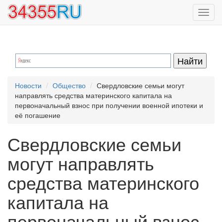
Перейти
Toggl
к
navig
основному
содержанию
Новости
Общество
Свердловские семьи могут
направлять средства материнского капитала на
первоначальный взнос при получении военной ипотеки и
её погашение
Свердловские семьи
могут направлять
средства материнского
капитала на
первоначальный взнос