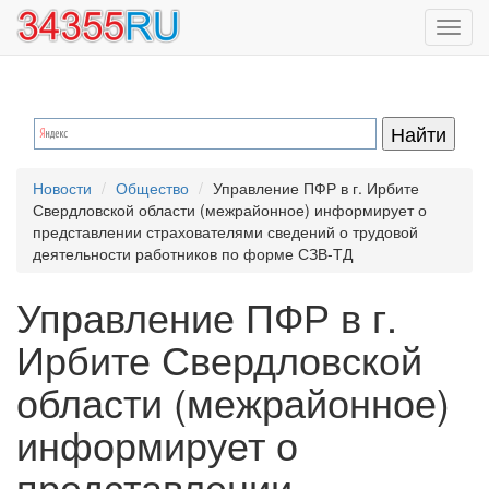
Перейти
Toggl
к
navig
основному
содержанию
Новости
Общество
Управление ПФР в г. Ирбите
Свердловской области (межрайонное) информирует о
представлении страхователями сведений о трудовой
деятельности работников по форме СЗВ-ТД
Управление ПФР в г.
Ирбите Свердловской
области (межрайонное)
информирует о
представлении