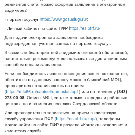
реквизитов счета, можно оформив заявление в электронном
виде через:
- портал госуслуг
https://www.gosuslugi.ru/
;
- Личный кабинет на сайте ПФР
https://es.pfrf.ru/
.
Для подачи электронного заявления необходима
подтвержденная учетная запись на портале госуслуг.
В связи с неблагоприятной эпидемиологической обстановкой,
настоятельно рекомендуем воспользоваться дистанционным
способом подачи заявления.
Если необходимость личного посещения все же сохраняется,
обратиться по данному вопросу можно в ближайший МФЦ,
предварительно записавшись на прием
(
https://mfc66.ru/cabinet/damask/step1
) или по телефону
(343)
273-00-08
. Офисы МФЦ есть не только в городах и районных
центрах, но и во многих поселках Свердловской области.
Или предварительно записаться на прием в клиентскую
службу управления ПФР (
https://es.pfrf.ru/znp/
), телефоны
можно найти на сайте ПФР в разделе «Контакты отделения и
клиентских служб»