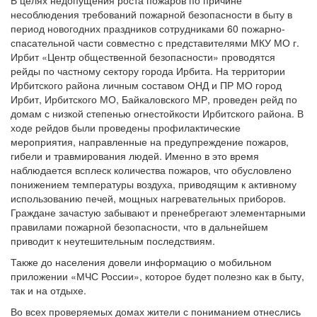
В целях недопущения роста пожаров по причине
несоблюдения требований пожарной безопасности в быту в
период новогодних праздников сотрудниками 60 пожарно-
спасательной части совместно с представителями МКУ МО г.
Ирбит «Центр общественной безопасности» проводятся
рейды по частному сектору города Ирбита. На территории
Ирбитского района личным составом ОНД и ПР МО город
Ирбит, Ирбитского МО, Байкаловского МР, проведен рейд по
домам с низкой степенью огнестойкости Ирбитского района. В
ходе рейдов были проведены профилактические
мероприятия, направленные на предупреждение пожаров,
гибели и травмирования людей. Именно в это время
наблюдается всплеск количества пожаров, что обусловлено
понижением температуры воздуха, приводящим к активному
использованию печей, мощных нагревательных приборов.
Граждане зачастую забывают и пренебрегают элементарными
правилами пожарной безопасности, что в дальнейшем
приводит к неутешительным последствиям.
Также до населения довели информацию о мобильном
приложении «МЧС России», которое будет полезно как в быту,
так и на отдыхе.
Во всех проверяемых домах жители с пониманием отнеслись