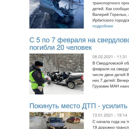
транспортного про
детей. Как сообщи
Валерий Горелых, 
Ирбитского городск
подробнее
С 5 по 7 февраля на свердлов
погибли 20 человек
08.02.2021 - 11:31
В Свердловской об
февраля на свердл
числе двое детей 8
них 7 детей: Вече
Грузовик МАН наех
Покинуть место ДТП - усилить
13.01.2021 - 19:14
С начала года на 
19 дорожно-трансп