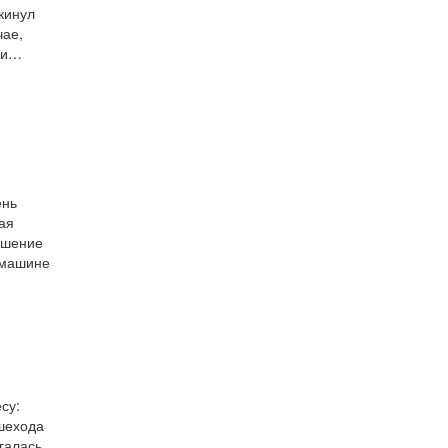
кинул
чае,
тьи…
ень
ая
ышение
 машине
су:
ешехода
галась