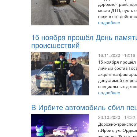
дорожно-транспорт
место ДТП, пусть 
если в его действи
подробнее
15 ноября прошёл День памят
происшествий
16.11.2020 - 12:16
15 ноября прошёл 
личный состав Гос
акцент на фактора
допустимой скорос
специальных детс
подробнее
В Ирбите автомобиль сбил пеш
23.10.2020 - 14:32
Дорожно-транспорт
г.Ирбит, ул. Ордж
женщину 39 лет, к