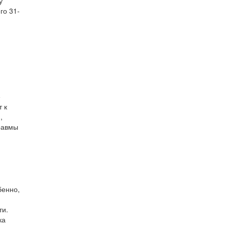
у
го 31-
е
т к
,
травмы
бенно,
ти.
ка