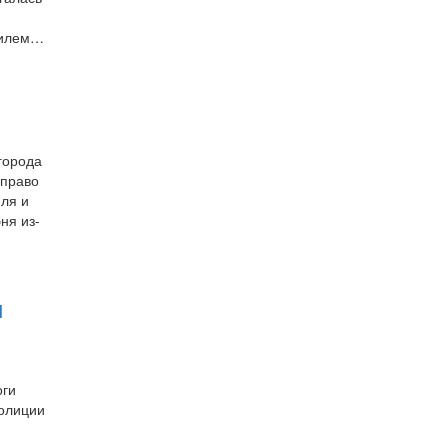
и
обилем…
 города
аправо
иля и
ня из-
и
оги
полиции