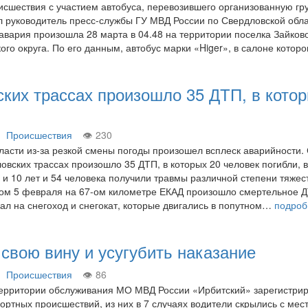
исшествия с участием автобуса, перевозившего организованную гр
л руководитель пресс-службы ГУ МВД России по Свердловской обл
авария произошла 28 марта в 04.48 на территории поселка Зайков
ого округа. По его данным, автобус марки «Higer», в салоне котор
ских трассах произошло 35 ДТП, в кото
Происшествия
230
ласти из-за резкой смены погоды произошел всплеск аварийности. 
овских трассах произошло 35 ДТП, в которых 20 человек погибли, в
 и 10 лет и 54 человека получили травмы различной степени тяжест
ром 5 февраля на 67-ом километре ЕКАД произошло смертельное 
ал на снегоход и снегокат, которые двигались в попутном…
подроб
 свою вину и усугубить наказание
Происшествия
86
территории обслуживания МО МВД России «Ирбитский» зарегистри
ортных происшествий, из них в 7 случаях водители скрылись с мес