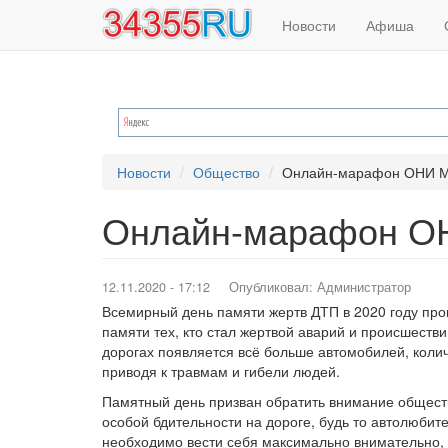
Основная
Меню
Перейти
Новости
Афиша
к
навигация
учётной
основному
содержанию
записи
пользователя
Новости
Общество
Онлайн-марафон ОНИ 
Онлайн-марафон 
12.11.2020 - 17:12
Опубликовал:
Администратор
Всемирный день памяти жертв ДТП в 2020 году про
памяти тех, кто стал жертвой аварий и происшестви
дорогах появляется всё больше автомобилей, коли
приводя к травмам и гибели людей.
Памятный день призван обратить внимание обществ
особой бдительности на дороге, будь то автолюби
необходимо вести себя максимально внимательно, 