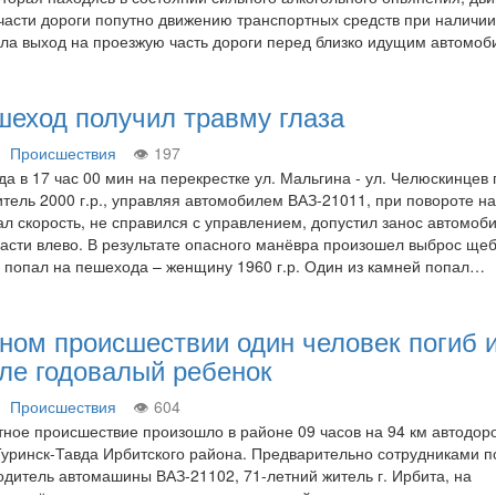
части дороги попутно движению транспортных средств при наличи
ила выход на проезжую часть дороги перед близко идущим автом
шеход получил травму глаза
Происшествия
197
да в 17 час 00 мин на перекрестке ул. Мальгина - ул. Челюскинцев
тель 2000 г.р., управляя автомобилем ВАЗ-21011, при повороте н
л скорость, не справился с управлением, допустил занос автомоб
части влево. В результате опасного манёвра произошел выброс щеб
й попал на пешехода – женщину 1960 г.р. Один из камней попал…
ном происшествии один человек погиб 
сле годовалый ребенок
Происшествия
604
ное происшествие произошло в районе 09 часов на 94 км автодор
уринск-Тавда Ирбитского района. Предварительно сотрудниками 
водитель автомашины ВАЗ-21102, 71-летний житель г. Ирбита, на