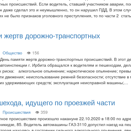
ных происшествий. Если водитель, ставший участником аварии, по
он даже сделал это и неумышленно, то он нарушил ПДД. В этом слу
ях не было признаков уголовного преступления, то по части 2 ста
и жертв дорожно-транспортных
Общество
156
День памяти жертв дорожно-транспортных происшествий. В этот д
автоинспекции г. Ирбита обращался к водителям и пешеходам, дел
х риска:⠀ алкогольное опьянение; наркотическое опьянение; прев
ти движения; неиспользование ремней безопасности; отсутствие в
ких удерживающих средств; эксплуатация неисправной машины;…
ехода, идущего по проезжей части
Происшествия
359
ное происшествие произошло накануне 22.10.2020 в 18:00 по адре
оникидзе, 85. Водитель автомашины ГАЗ-3110 допустил наезд на п
оторая находясь в состоянии сильного алкогольного опьянения, дви