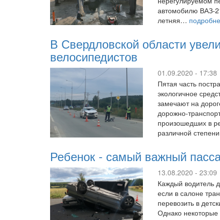
нерегулируемом пе
автомобилю ВАЗ-211
летняя…
подробн
В Свердловской области увел
велосипедистов
01.09.2020 - 17:38
Пятая часть постр
экологичное средс
замечают на дорог
дорожно-транспорт
произошедших в ре
различной степе
Ребенок - самый важный пасс
13.08.2020 - 23:09
Каждый водитель д
если в салоне тра
перевозить в детс
Однако некоторые 