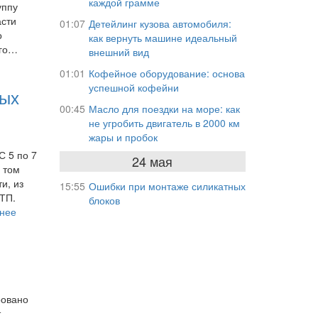
каждой грамме
уппу
асти
01:07
Детейлинг кузова автомобиля:
о
как вернуть машине идеальный
ого…
внешний вид
01:01
Кофейное оборудование: основа
успешной кофейни
рых
00:45
Масло для поездки на море: как
не угробить двигатель в 2000 км
жары и пробок
С 5 по 7
24 мая
 том
и, из
15:55
Ошибки при монтаже силикатных
ДТП.
блоков
нее
ровано
т