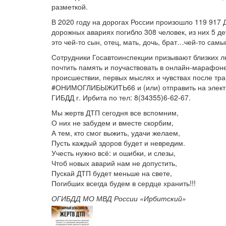
разметкой.
В 2020 году на дорогах России произошло 119 917 
дорожных авариях погибло 308 человек, из них 5 де
это чей-то сын, отец, мать, дочь, брат…чей-то самы
Сотрудники Госавтоинспекции призывают близких лю
почтить память и поучаствовать в онлайн-марафоне
происшествии, первых мыслях и чувствах после тра
#ОНИМОГЛИБЫЖИТЬ66 и (или) отправить на элект
ГИБДД г. Ирбита по тел: 8(34355)6-62-67.
Мы жертв ДТП сегодня все вспомним,
О них не забудем и вместе скорбим,
А тем, кто смог выжить, удачи желаем,
Пусть каждый здоров будет и невредим.
Учесть нужно всё: и ошибки, и слезы,
Чтоб новых аварий нам не допустить,
Пускай ДТП будет меньше на свете,
Погибших всегда будем в сердце хранить!!!
ОГИБДД МО МВД России «Ирбитский»