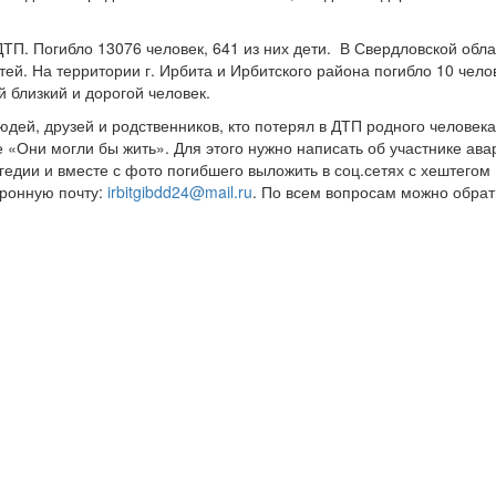
ДТП. Погибло 13076 человек, 641 из них дети. В Свердловской обл
тей. На территории г. Ирбита и Ирбитского района погибло 10 челов
й близкий и дорогой человек.
дей, друзей и родственников, кто потерял в ДТП родного человека
 «Они могли бы жить». Для этого нужно написать об участнике ава
гедии и вместе с фото погибшего выложить в соц.сетях с хештегом
ронную почту:
irbitgibdd24@mail.ru
. По всем вопросам можно обрат