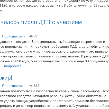
рекрёстке, при выезде со второстепенной дороги не уступил дорог
20, в котором находилась семья из г. Ирбита: мужчина, 33 года, е
ее
ичилось число ДТП с участием
Происшествия
77
адавших – это дети. Велосипедисты, выбирающие современное и
тво передвижения, игнорируют требования ПДД, а автолюбители н
е данную категорию участников дорожного движения – это приводи
ным происшествиям с тяжелыми последствиями. В результате ДТП
гионе в 2020 году, 5 велосипедистов погибли и еще 83 получили 
ни…
подробнее
ажир!
Происшествия
865
олжен позаботиться о безопасности себя и своих пассажиров. Осо
нспортного средства находится ребенок. Детей нужно обязательно
ких удерживающих устройствах и пристегивать ремнями безопаснос
родители до сих пор поддаются опасному заблуждению, что ребен