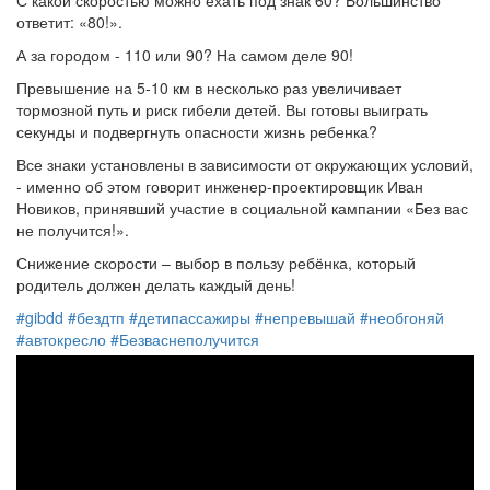
С какой скоростью можно ехать под знак 60? Большинство
ответит: «80!».
А за городом - 110 или 90? На самом деле 90!
Превышение на 5-10 км в несколько раз увеличивает
тормозной путь и риск гибели детей. Вы готовы выиграть
секунды и подвергнуть опасности жизнь ребенка?
Все знаки установлены в зависимости от окружающих условий,
- именно об этом говорит инженер-проектировщик Иван
Новиков, принявший участие в социальной кампании «Без вас
не получится!».
Снижение скорости – выбор в пользу ребёнка, который
родитель должен делать каждый день!
#gibdd
#бездтп
#детипассажиры
#непревышай
#необгоняй
#автокресло
#Безваснеполучится