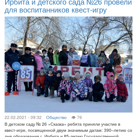
Ирбита и детского сада №26 провели
для воспитанников квест-игру
22.02.2021 - 09:32
Общество
76
В детском саду № 26 «Сказка» ребята приняли участие в
квест-игре, посвященной двум значимым датам: 390–летию со
дня образования г. Ирбита и 85-летию Государственной