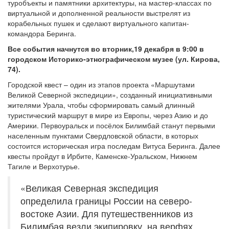
туробъекты и памятники архитектуры, на мастер-классах по
виртуальной и дополненной реальности выстрелят из
корабельных пушек и сделают виртуального капитан-
командора Беринга.
Все события начнутся во вторник,19 декабря в 9:00 в
городском Историко-этнографическом музее (ул. Кирова,
74).
Городской квест – один из этапов проекта «Маршутами
Великой Северной экспедиции», созданный инициативными
жителями Урала, чтобы сформировать самый длинный
туристический маршрут в мире из Европы, через Азию и до
Америки. Первоуральск и посёлок Билимбай станут первыми
населенным пунктами Свердловской области, в которых
состоится историческая игра последам Витуса Беринга. Далее
квесты пройдут в Ирбите, Каменске-Уральском, Нижнем
Тагиле и Верхотурье.
«Великая Северная экспедиция
определила границы России на северо-
востоке Азии. Для путешественников из
Билимбая везли экипировку, на верфях