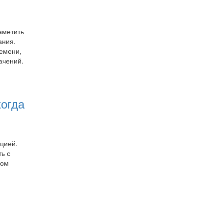
аметить
ания.
ремени,
ачений.
когда
цией.
ь с
вом