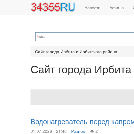
Основная
Меню
Перейти
Новости
Афиша
к
навигация
учётной
основному
содержанию
записи
пользователя
Сайт города Ирбита и Ирбитского района
Сайт города Ирбита
Водонагреватель перед капре
31.07.2026 - 21:40
Разное
2