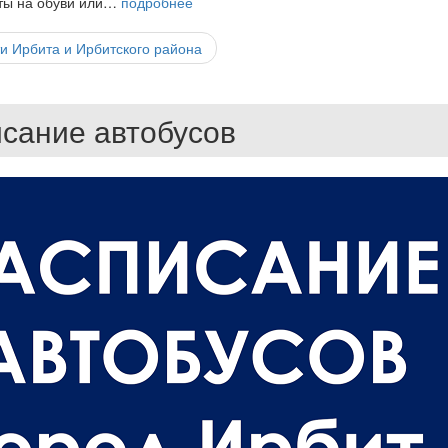
нты на обуви или…
подробнее
и Ирбита и Ирбитского района
сание автобусов