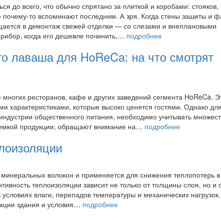
я до всего, что обычно спрятано за плиткой и коробами: стояков,
ке почему-то вспоминают последним. А зря. Когда стены зашиты и ф
щается в демонтаж свежей отделки — со слезами и внеплановыми
прибор, когда его дешевле починить,…
подробнее
го лаваша для HoReCa: на что смотрят
многих ресторанов, кафе и других заведений сегмента HoReCa. Э
и характеристиками, которые высоко ценятся гостями. Однако для
 индустрии общественного питания, необходимо учитывать множес
иемкой продукции, обращают внимание на…
подробнее
плоизоляции
е минеральных волокон и применяется для снижения теплопотерь в 
ивность теплоизоляции зависит не только от толщины слоя, но и 
 условиях влаги, перепадов температуры и механических нагрузок
укции здания и условия…
подробнее