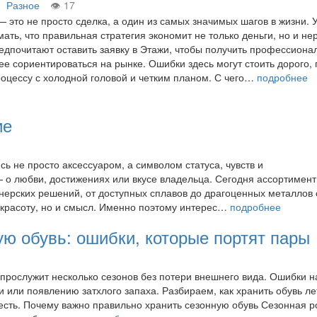
Разное
17
— это не просто сделка, а один из самых значимых шагов в жизни. 
ать, что правильная стратегия экономит не только деньги, но и не
едпочитают оставить заявку в Этажи, чтобы получить профессион
ее сориентироваться на рынке. Ошибки здесь могут стоить дорого,
роцессу с холодной головой и четким планом. С чего…
подробнее
ие
ь не просто аксессуаром, а символом статуса, чувств и
— о любви, достижениях или вкусе владельца. Сегодня ассортимен
нерских решений, от доступных сплавов до драгоценных металлов 
 красоту, но и смысл. Именно поэтому интерес…
подробнее
ую обувь: ошибки, которые портят пары
 прослужит несколько сезонов без потери внешнего вида. Ошибки н
 или появлению затхлого запаха. Разбираем, как хранить обувь ле
честь. Почему важно правильно хранить сезонную обувь Сезонная 