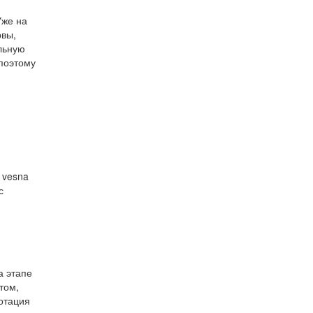
Уже на
рвы,
альную
 поэтому
т vesna
с
а этапе
том,
ротация