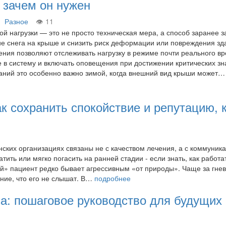
: зачем он нужен
Разное
11
ой нагрузки — это не просто техническая мера, а способ заранее з
е снега на крыше и снизить риск деформации или повреждения зд
ия позволяют отслеживать нагрузку в режиме почти реального в
 в систему и включать оповещения при достижении критических зн
аний это особенно важно зимой, когда внешний вид крыши может…
ак сохранить спокойствие и репутацию, 
ских организациях связаны не с качеством лечения, а с коммуника
ть или мягко погасить на ранней стадии - если знать, как работат
й» пациент редко бывает агрессивным «от природы». Чаще за гне
ние, что его не слышат. В…
подробнее
са: пошаговое руководство для будущих